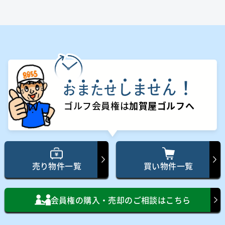
！
し
ま
せ
ん
お
ま
た
せ
ゴルフ会員権は
加賀屋ゴルフへ
売り物件一覧
買い物件一覧
会員権の購入・売却のご相談はこちら