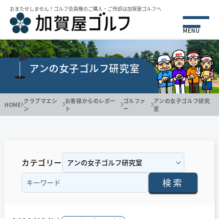
おまたせしません！ゴルフ会員権のご購⼊・ご売却は加賀屋ゴルフへ
MENU
アンの女子ゴルフ研究室
クラブマエシ
お客様からのレポー
ゴルファ
アンの女子ゴルフ研究
HOME
ン
ト
ー
室
カテゴリー
検索