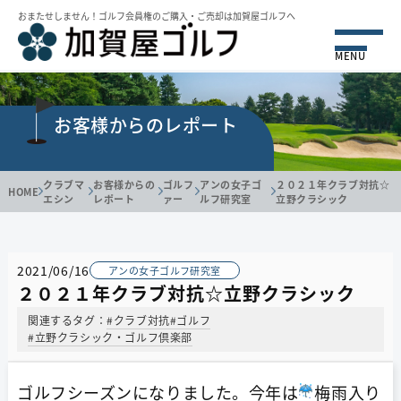
おまたせしません！ゴルフ会員権のご購⼊・ご売却は加賀屋ゴルフへ
MENU
お客様からのレポート
クラブマ
お客様からの
ゴルフ
アンの女子ゴ
２０２１年クラブ対抗☆︎
HOME
エシン
レポート
ァー
ルフ研究室
立野クラシック
2021/06/16
アンの女子ゴルフ研究室
２０２１年クラブ対抗☆︎立野クラシック
関連するタグ：
#クラブ対抗
#ゴルフ
#立野クラシック・ゴルフ倶楽部
ゴルフシーズンになりました。今年は
梅雨入り