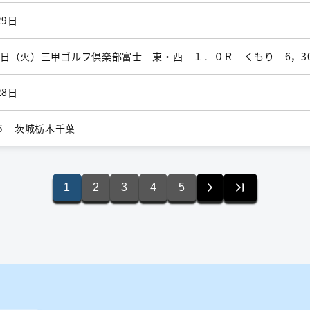
29日
月28日（火）三甲ゴルフ倶楽部富士 東・西 １．０Ｒ くもり 6，30
28日
６ 茨城栃木千葉
1
2
3
4
5