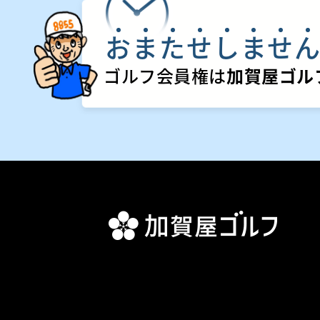
お
ま
た
せ
し
ま
せ
ゴルフ会員権は
加賀屋ゴル