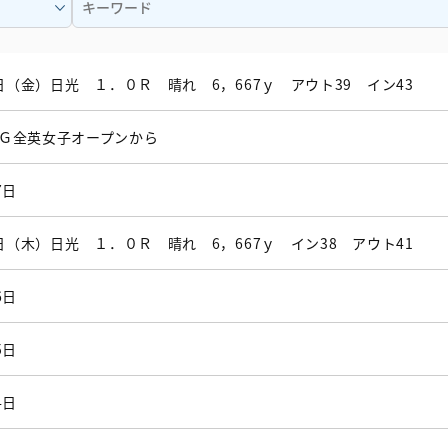
7日（金）日光 １．０Ｒ 晴れ 6，667ｙ アウト39 イン43
Ｇ全英女子オープンから
7日
6日（木）日光 １．０Ｒ 晴れ 6，667ｙ イン38 アウト41
6日
5日
4日