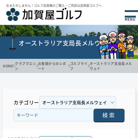
おまたせしません！ゴルフ会員権のご購⼊・ご売却は加賀屋ゴルフへ
MENU
オーストラリア支局長メルウェイ
クラブマエシ
お客様からのレポ
ゴルフライ
オーストラリア支局長メル
HOME
ン
ート
フ
ウェイ
カテゴリー
検索