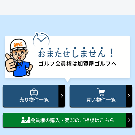
！
し
ま
せ
ん
お
ま
た
せ
ゴルフ会員権は
加賀屋ゴルフへ
売り物件一覧
買い物件一覧
会員権の購入・売却のご相談はこちら