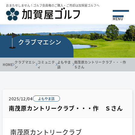
おまたせしません！ゴルフ会員権のご購⼊・ご売却は加賀屋ゴルフへ
MENU
クラブマエシン
クラブマエシ
コミュニテ
よもやま
南茂原カントリークラブ・・・作
HOME
ン
ィ
話
Ｓさん
2025/12/04
よもやま話
南茂原カントリークラブ・・・作 Ｓさん
南茂原カントリークラブ