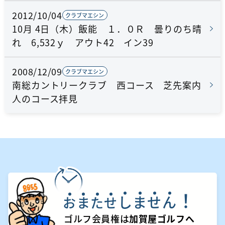
2012/10/04
クラブマエシン
10月 4日（木）飯能 １．０Ｒ 曇りのち晴
れ 6,532ｙ アウト42 イン39
2008/12/09
クラブマエシン
南総カントリークラブ 西コース 芝先案内
人のコース拝見
！
し
ま
せ
ん
お
ま
た
せ
ゴルフ会員権は
加賀屋ゴルフへ