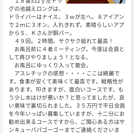
１８番522ｙ左ドッ
グの池越えロングは、
ドライバーはナイス。３ｗが左へ。８アイアン
で２ｍに３オン。入れきれず。素晴らしいアプ
からＳ．Ｋさんが銅パー。
４９回。２時間。サクサク廻れて最高！
お風呂前に４者ミーティング。今度は会員と
して再びやりましょう！となる。
お風呂にゆっくり入って散会。
アスレチックの感想・・・・ここは綺麗で
す。食事が安くて美味くて最高です。戦略性が
あります。叩きますが、面白いコースです。も
う少し水はけが悪いか？と思ってましたが、良
い意味で裏切られました。３５万円で平日会員
を今年いっぱい募集していますが、十二分にお
勧め出来るコースですから、ご関心ある方はサ
ンキューパパゴーゴーまでご連絡くださいま