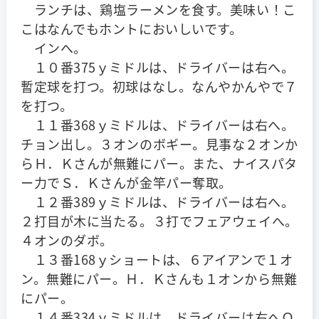
ランチは、鶏塩ラーメンを食す。美味い！こ
こはなんでもホントにおいしいです。
インへ。
１０番375ｙミドルは、ドライバーは右へ。
暫定球を打つ。初球はなし。なんやかんやで７
を打つ。
１１番368ｙミドルは、ドライバーは右へ。
チョン出し。３オンのボギー。見事な２オンか
らＨ．Ｋさんが無難にパー。また、ナイスパタ
ー力でＳ．Ｋさんが金竿パー奪取。
１２番389ｙミドルは、ドライバーは右へ。
２打目が木に当たる。３打でフェアウェイへ。
４オンのダボ。
１３番168ｙショートは、６アイアンで１オ
ン。無難にパー。Ｈ．Ｋさんも１オンから無難
にパー。
１４番334ｙミドルは、ドライバーは右へＯ