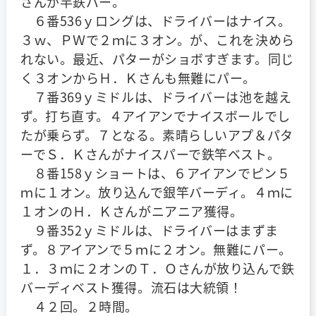
さんが竿鉄パー。
６番536ｙロングは、ドライバーはナイス。
３ｗ、ＰＷで２ｍに３オン。が、これを決めら
れない。最近、パターがショボすぎます。同じ
く３オンからＨ．Ｋさんも無難にパー。
７番369ｙミドルは、ドライバーは池を越え
ず。打ち直す。４アイアンでナイスボールでし
たが乗らず。７となる。素晴らしいアプ＆パタ
ーでＳ．Ｋさんがナイスパーで鉄竿ベスト。
８番158ｙショートは、６アイアンでピン５
ｍに１オン。放り込んで銀竿バーディ。４ｍに
１オンのＨ．Ｋさんがニアニア獲得。
９番352ｙミドルは、ドライバーはまずま
ず。８アイアンで５ｍに２オン。無難にパー。
１．３ｍに２オンのＴ．Ｏさんが放り込んで鉄
バーディベスト獲得。流石は大統領！
４２回。２時間。