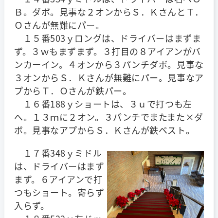
Ｂ。ダボ。見事な２オンからＳ．ＫさんとＴ．
Ｏさんが無難にパー。
１５番503ｙロングは、ドライバーはまずま
ず。３ｗもまずまず。３打目の８アイアンがバ
ンカーイン。４オンから３パンチダボ。見事な
３オンからＳ．Ｋさんが無難にパー。見事なア
プからＴ．Ｏさんが鉄パー。
１６番188ｙショートは、３ｕで打つも左
へ。１３ｍに２オン。３パンチでまたまた×ダ
ボ。見事なアプからＳ．Ｋさんが鉄ベスト。
１７番348ｙミドル
は、ドライバーはまず
まず。６アイアンで打
つもショート。寄らず
入らず。