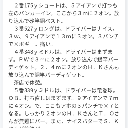
２番175ｙショートは、５アイアンで打つも
左のバンカーイン。ここから３ｍに２オン。放
り込んで砂竿銅ベスト。
３番527ｙロングは、ドライバーはナイス。
３ｗ、９アイアンで１３ｍに３オン。３パンチ
で×ボギー。痛い。
４番348ｙミドルは、ドライバーはまずま
ず。ＰＷで３ｍに２オン。放り込んで銀竿バー
ディゲット。２．４ｍに２オンのＨ．Ｋさんも
放り込んで銅竿バーディゲット。
茶店で休憩。
５番339ｙミドルは、ドライバーは竜巻球。
ＯＢ。打ち直しはまずまず。９アイアンで７ｍ
に４オン。で、ここもアホの３パンチで×７と
なる。しっかり２オンのＨ．ＫさんとＴ．Ｏさ
んが無難にパー。また、ナイスパターでＳ．Ｋ