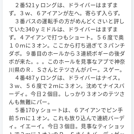
２番521ｙロングは、ドライバーはまずま
ず。３ｗ、６アイアンが左へ。寄らず入らず。
３番バスの運転手の方がめんどくさいと評し
ていた340ｙミドルは、ドライバーはまずま
ず。４アイアンで打つもショート。５６度で奥
１０ｍに３オン。ここから打ち過ぎて３パンチ
ダボ。９番目のホールから３連続ボギーの後ダ
ボが来た。。。このホールを見事なアプで神奈
川県のＲ．Ｓさんとテツさんがパー。スゲー。
４番487ｙロングは、ドライバーはナイス。
３ｗ、５６度で２ｍに３オン。沈めてナイスバ
ーディ。今日２個目。しっかり３オンのテツさ
んも無難にパー。
５番170ｙショートは、６アイアンでピン手
前５ｍに１オン。これも放り込んで連続バーデ
ィ。イエーイ。今日３個目。見事なティショッ
トで２ｍに１オンのＲ．Ｓさんもバーディゲッ