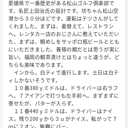
愛媛県で一番歴史がある松山ゴルフ倶楽部で
す。名匠上田治氏の設計です。坊ちゃん松山空
港から３０分ほどです。運転はテツさんがして
くれました。まずは、着替えて、レストラン
へ。レンタカー店のおじさんに教えていただい
た、まずは、鯛めしをサッポロ瓶ビールととも
にいただきました。養殖の鯛だとは思うが実に
旨い。福岡の鯛茶漬けとはちょっと違うが、ど
ちらも美味であります。
インから。白ティで進行します。土日は白テ
ィしかないそうです。
１０番380ｙミドルは、ドライバーは右ラフ
へ。７アイアンで打つも左手前へ。まずまずに
寄せたが、パターが入らず。
１１番440ｙミドルは、ドライバーはナイ
ス。残り200ｙから３ｕがナイス。転がって７
ｍに２オン。無難にパー。