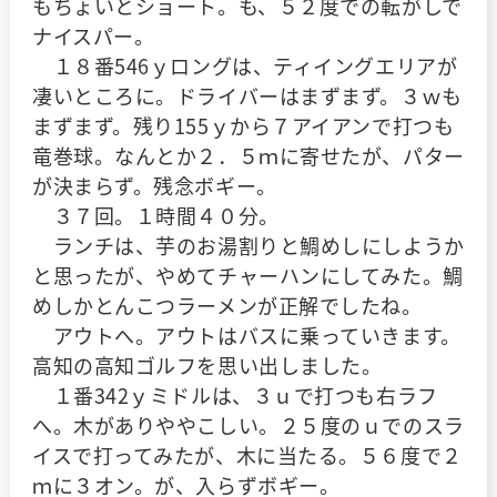
もちょいとショート。も、５２度での転がしで
ナイスパー。
１８番546ｙロングは、ティイングエリアが
凄いところに。ドライバーはまずまず。３ｗも
まずまず。残り155ｙから７アイアンで打つも
竜巻球。なんとか２．５ｍに寄せたが、パター
が決まらず。残念ボギー。
３７回。１時間４０分。
ランチは、芋のお湯割りと鯛めしにしようか
と思ったが、やめてチャーハンにしてみた。鯛
めしかとんこつラーメンが正解でしたね。
アウトへ。アウトはバスに乗っていきます。
高知の高知ゴルフを思い出しました。
１番342ｙミドルは、３ｕで打つも右ラフ
へ。木がありややこしい。２５度のｕでのスラ
イスで打ってみたが、木に当たる。５６度で２
ｍに３オン。が、入らずボギー。