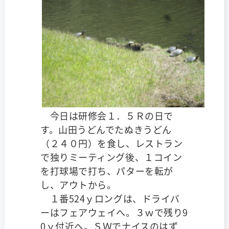
今日は研修会１．５Ｒの日で
す。山田うどんでたぬきうどん
（２４０円）を食し、レストラン
で独りミーティング後、１コイン
を打球場で打ち、パターを転が
し、アウトから。
１番524ｙロングは、ドライバ
ーはフェアウェイへ。３ｗで残り9
0ｙ付近へ。ＳＷでナイスのはず