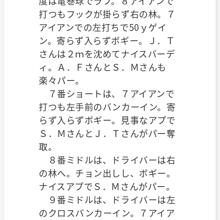
度は竜巻球でラフ。８アイアンで
打つもフックが掛らず右の林。７
アイアンでの左打ちで50ｙゲイ
ン。寄らず入らずボギー。Ｊ．Ｔ
さんは２ｍを沈めてナイスバーデ
ィ。Ａ．ＦさんとＳ．Ｍさんも
楽々パー。
７番ショートは、７アイアンで
打つも左手前のバンカーイン。寄
らず入らずボギー。見事なアプで
Ｓ．ＭさんとＪ．Ｔさんがパー奪
取。
８番ミドルは、ドライバーは右
の林へ。チョン出しし、ボギー。
ナイスアプでＳ．Ｍさんがパー。
９番ミドルは、ドライバーは左
のクロスバンカーイン。７アイア