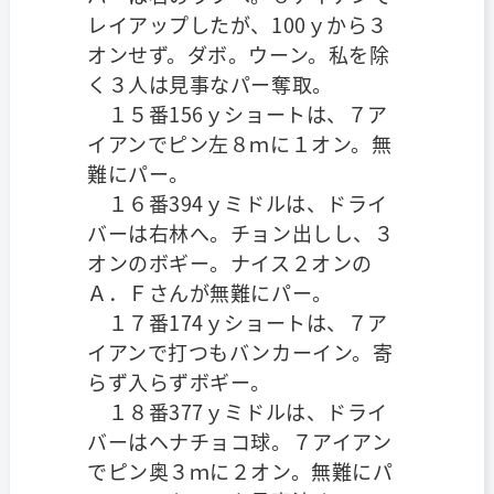
レイアップしたが、100ｙから３
オンせず。ダボ。ウーン。私を除
く３人は見事なパー奪取。
１５番156ｙショートは、７ア
イアンでピン左８ｍに１オン。無
難にパー。
１６番394ｙミドルは、ドライ
バーは右林へ。チョン出しし、３
オンのボギー。ナイス２オンの
Ａ．Ｆさんが無難にパー。
１７番174ｙショートは、７ア
イアンで打つもバンカーイン。寄
らず入らずボギー。
１８番377ｙミドルは、ドライ
バーはヘナチョコ球。７アイアン
でピン奥３ｍに２オン。無難にパ