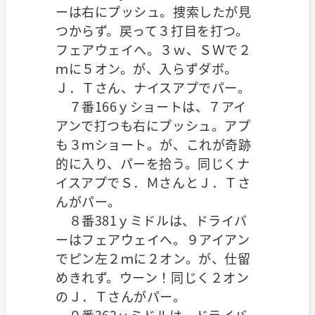
ーは右にプッシュ。捜索したが見
つからず。戻って３打目を打つ。
フェアウェイへ。３ｗ、ＳＷで２
ｍに５オン。が、入らずダボ。
Ｊ．Ｔさん、ナイスアプでパー。
７番166ｙショートは、７アイ
アンで打つも右にプッシュ。アプ
も３ｍショート。が、これが奇跡
的に入り、パーを拾う。同じくナ
イスアプでＳ．ＭさんとＪ．Ｔさ
んがパー。
８番381ｙミドルは、ドライバ
ーはフェアウェイへ。９アイアン
でピン左２ｍに２オン。が、仕留
めきれず。ウーン！同じく２オン
のＪ．Ｔさんがパー。
９番362ｙミドルは、ドライバ