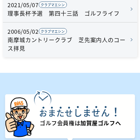
2021/05/07
クラブマエシン
理事長杯予選 第四十三話 ゴルフライフ
2006/05/02
クラブマエシン
南摩城カントリークラブ 芝先案内人のコー
ス拝見
！
し
ま
せ
ん
お
ま
た
せ
ゴルフ会員権は
加賀屋ゴルフへ