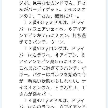
ダボ。見事なセカンドでＡ．Ｆさ
んがバーディゲット。ナイス２オ
ンのＪ．Ｔさん、無難にパー。
１２番431ｙミドルは、ドライ
バーはフェアウェイへ。６アイア
ンでピン左７ｍに２オン。打ち過
ぎて３パンチ。ウーン。
１３番512ｙロングは、ドライ
バーは右ラフへ。４アイアン、６
アイアンでピン奥５ｍに３オン。
これまた打ち過ぎて３パンチ、ボ
ギー。パターはゴルフを始めて今
が一番悪い状態かもしれない。ナ
イス３オンのＡ．ＦさんとＪ．Ｔ
さんが楽々パー。
１４番421ｙミドルは、ドライ
バーは右のラフへ。８アイアンで