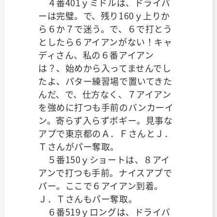
４番401ｙミドルは、ドライバ
ーは完璧。で、残り160ｙ上りか
ら６か７で迷う。で、６で打とう
としたら６アイアンがない！キャ
ディさん、私の６番アイアン
は？、始めから入ってませんでし
たよ、パター練習場で置いてきた
んだ、で、仕方なく、７アイアン
を強めに打つも手前のバンカーイ
ン。寄らず入らずボギー。見事な
アプで東京都のＡ．ＦさんとＪ．
Ｔさんがパー奪取。
５番150ｙショートは、８アイ
アンで打つも手前。ナイスアプで
パー。ここで６アイアン到着。
Ｊ．Ｔさんもパー奪取。
６番519ｙロングは、ドライバ