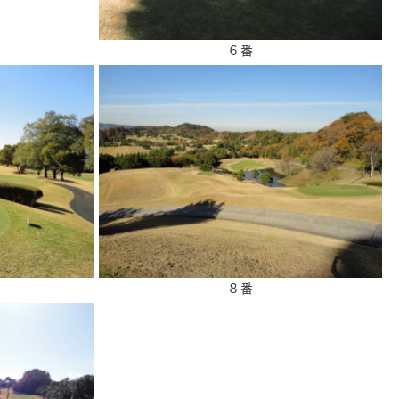
６番
８番