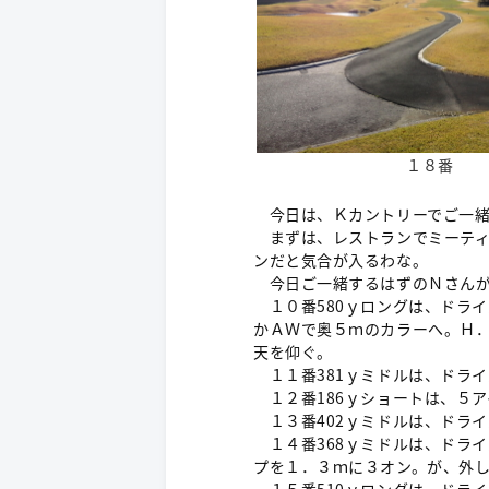
１８番
今日は、Ｋカントリーでご一緒
まずは、レストランでミーティ
ンだと気合が入るわな。
今日ご一緒するはずのＮさんが
１０番580ｙロングは、ドライ
かＡＷで奥５ｍのカラーへ。Ｈ
天を仰ぐ。
１１番381ｙミドルは、ドラ
１２番186ｙショートは、５
１３番402ｙミドルは、ドラ
１４番368ｙミドルは、ドラ
プを１．３ｍに３オン。が、外
１５番510ｙロングは、ドラ