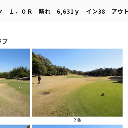
ク １．０Ｒ 晴れ 6,631ｙ イン38 アウト
ラブ
２番