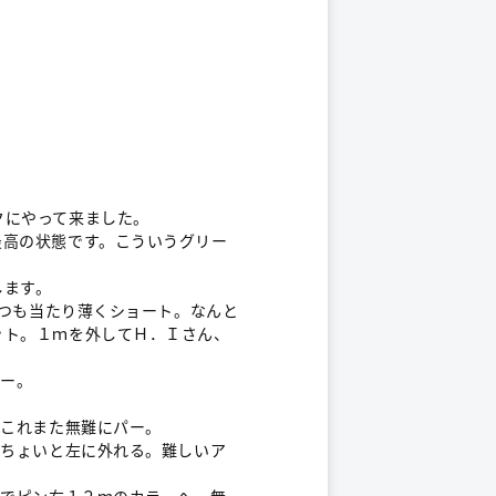
クにやって来ました。
高の状態です。こういうグリー
します。
打つも当たり薄くショート。なんと
ット。１ｍを外してＨ．Ｉさん、
パー。
、これまた無難にパー。
、ちょいと左に外れる。難しいア
ンでピン右１２ｍのカラーへ。無