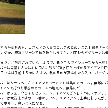
する千葉県のＨ．Ｉさんとの大事なゴルフのため、ここ上総モナー
ング後、練習グリーンで球を転がしますが、相変わらずグリーンは最
まだ、ご到着されていないようで、我々二人でインコースから出発
バーは完璧も３ｗは右に飛ぶ。残り170ｙ打ち上げを５アイアンで
．Ｉさんは手前１５ｍに３オン。私の５ｍが真ん中から入り、パーゲ
イバーは左ラフへ。８アイアンでのセカンドは奥のカラーへ。無難に
アイアンで打つも手前のカラー４ｍ地点へ。無難にパー。
イバーはフェアウェイをヒット。６アイアンでピン右７ｍに２オンし
イバーは竜巻球で隣の１５番のラフへ。９アイアンで上手に打ったが
してボギー。痛いミスだなぁ。
イバーは右に飛び、隣の１６番のラフへ。ＰＷで木を越し、６アイア