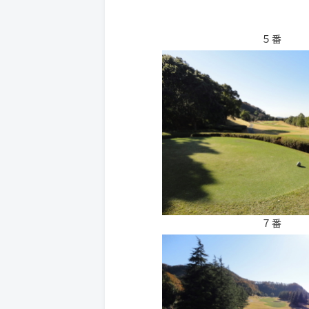
５番
７番