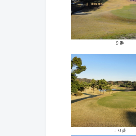
９番
１０番