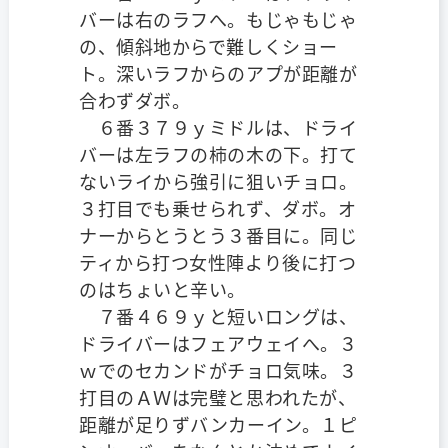
バーは右のラフへ。もじゃもじゃ
の、傾斜地からで難しくショー
ト。深いラフからのアプが距離が
合わずダボ。
６番３７９ｙミドルは、ドライ
バーは左ラフの柿の木の下。打て
ないライから強引に狙いチョロ。
３打目でも乗せられず、ダボ。オ
ナーからとうとう３番目に。同じ
ティから打つ女性陣より後に打つ
のはちょいと辛い。
７番４６９ｙと短いロングは、
ドライバーはフェアウェイへ。３
ｗでのセカンドがチョロ気味。３
打目のＡＷは完璧と思われたが、
距離が足りずバンカーイン。１ピ