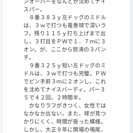
ンオーバーをなんとか沈めてナイ
スパー。
８番３８３ｙ左ドッグのミドル
は、３ｗで打つも竜巻球で深いラ
フ。残り１１５ｙ打ち上げまで出
し、３打目をＰＷで１．７ｍに３
オン。が、ここから怒涛の３パン
チ。
９番３２５ｙ短い左ドッグのミ
ドルは、３ｗで打つも完璧。ＰＷ
でピン手前３ｍに２オンし、これ
を沈めてナイスバーディ。パー３
５で４２回。２時間半。
かなりラフがきつく、女性では
なかなか出ない。また、球が見つ
かりにくく、時間が掛った模様。
しかし、大正９年に開場の鳴尾、