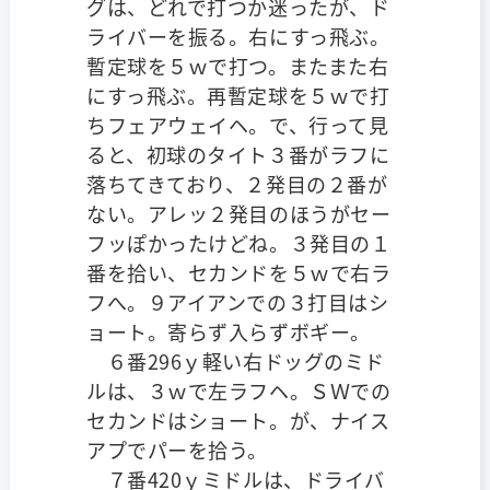
グは、どれで打つか迷ったが、ド
ライバーを振る。右にすっ飛ぶ。
暫定球を５ｗで打つ。またまた右
にすっ飛ぶ。再暫定球を５ｗで打
ちフェアウェイヘ。で、行って見
ると、初球のタイト３番がラフに
落ちてきており、２発目の２番が
ない。アレッ２発目のほうがセー
フッぽかったけどね。３発目の１
番を拾い、セカンドを５ｗで右ラ
フへ。９アイアンでの３打目はシ
ョート。寄らず入らずボギー。
６番296ｙ軽い右ドッグのミド
ルは、３ｗで左ラフヘ。ＳＷでの
セカンドはショート。が、ナイス
アプでパーを拾う。
７番420ｙミドルは、ドライバ