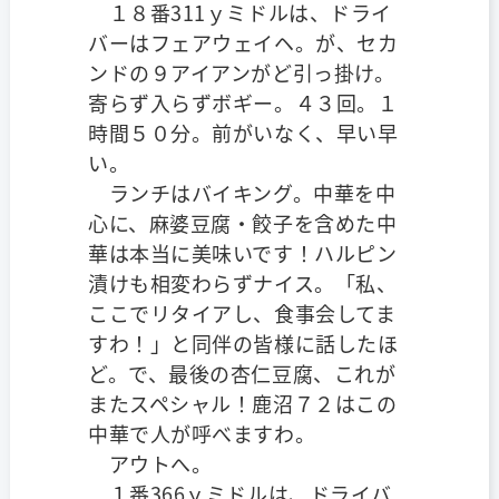
１８番311ｙミドルは、ドライ
バーはフェアウェイヘ。が、セカ
ンドの９アイアンがど引っ掛け。
寄らず入らずボギー。４３回。１
時間５０分。前がいなく、早い早
い。
ランチはバイキング。中華を中
心に、麻婆豆腐・餃子を含めた中
華は本当に美味いです！ハルピン
漬けも相変わらずナイス。「私、
ここでリタイアし、食事会してま
すわ！」と同伴の皆様に話したほ
ど。で、最後の杏仁豆腐、これが
またスペシャル！鹿沼７２はこの
中華で人が呼べますわ。
アウトへ。
１番366ｙミドルは、ドライバ