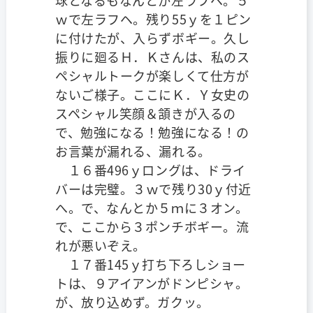
ｗで左ラフヘ。残り55ｙを１ピン
に付けたが、入らずボギー。久し
振りに廻るＨ．Ｋさんは、私のス
ペシャルトークが楽しくて仕方が
ないご様子。ここにＫ．Ｙ女史の
スペシャル笑顔＆頷きが入るの
で、勉強になる！勉強になる！の
お言葉が漏れる、漏れる。
１６番496ｙロングは、ドライ
バーは完璧。３ｗで残り30ｙ付近
へ。で、なんとか５ｍに３オン。
で、ここから３ポンチボギー。流
れが悪いぞえ。
１７番145ｙ打ち下ろしショー
トは、９アイアンがドンピシャ。
が、放り込めず。ガクッ。