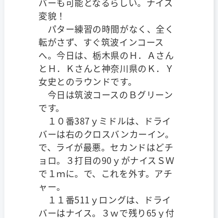
バーも可能となるらしい。ナイス
変貌！
パター練習の時間がなく、全く
転がさず、すぐ筑波インコース
へ。今日は、栃木県のＨ．Ａさん
とＨ．Ｋさんと神奈川県のＫ．Ｙ
女史とのラウンドです。
今日は筑波コースのＢグリーン
です。
１０番387ｙミドルは、ドライ
バーは右のクロスバンカーイン。
で、ライが最悪。セカンドはどチ
ョロ。３打目の90ｙがナイスＳＷ
で１ｍに。で、これを外す。アチ
ャー。
１１番511ｙロングは、ドライ
バーはナイス。３ｗで残り65ｙ付