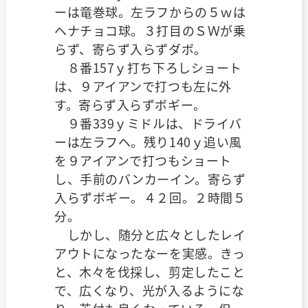
ーは竜巻球。左ラフからの５ｗは
ヘナチョコ球。３打目のＳＷが乗
らず、寄らず入らずダボ。
８番157ｙ打ち下ろしショート
は、９アイアンで打つも左に外
す。寄らず入らずボギー。
９番339ｙミドルは、ドライバ
ーは左ラフヘ。残り140ｙ追い風
を９アイアンで打つもショート
し、手前のバンカーイン。寄らず
入らずボギー。４２回。２時間５
分。
しかし、随分と広々としたレイ
アウトになったなーを実感。きっ
と、木々を伐採し、剪定したこと
で、広くなり、光が入るようにな