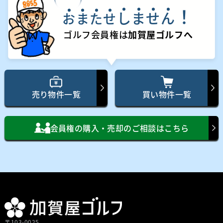
！
し
ま
せ
ん
お
ま
た
せ
ゴルフ会員権は
加賀屋ゴルフへ
売り物件一覧
買い物件一覧
会員権の購入・売却のご相談はこちら
〒103-0025