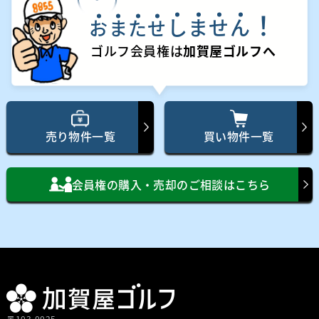
！
し
ま
せ
ん
お
ま
た
せ
ゴルフ会員権は
加賀屋ゴルフへ
売り物件一覧
買い物件一覧
会員権の購入・売却のご相談はこちら
〒103-0025