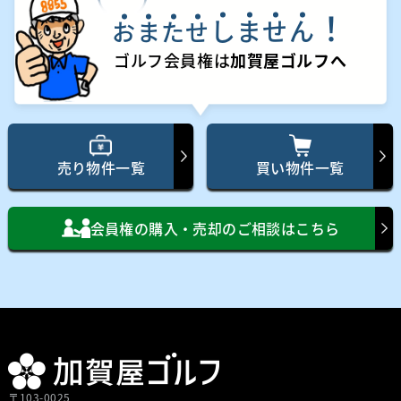
！
し
ま
せ
ん
お
ま
た
せ
ゴルフ会員権は
加賀屋ゴルフへ
売り物件一覧
買い物件一覧
会員権の購入・売却のご相談はこちら
〒103-0025