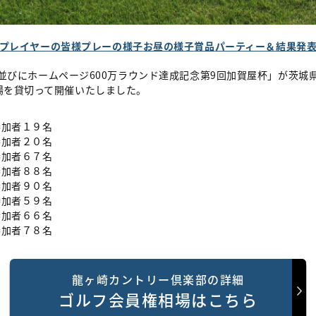
プレイヤーの皆様
プレーの様子
お昼の様子
賞品
パーティー＆結果発
周年並びにホームページ600万ラウンド達成記念第9回加賀屋杯」が茨
場を貸切って開催いたしました。
加者１９名
加者２０名
加者６７名
加者８８名
加者９０名
加者５９名
加者６６名
加者７８名
龍ヶ崎カントリー倶楽部の詳細
ゴルフ会員権相場はこちら