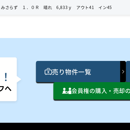
きみさらず １．０Ｒ 晴れ 6,833ｙ アウト41 イン45
売り物件一覧
ん
！
フへ
会員権の購入・売却