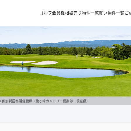
ゴルフ会員権相場
売り物件一覧
買い物件一覧
ご
９回加賀屋杯開催模様（龍ヶ崎カントリー倶楽部 茨城県）