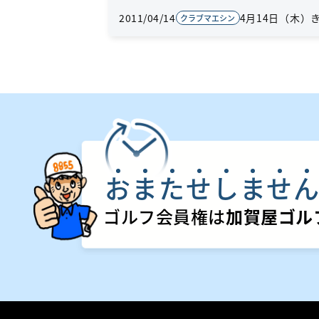
2011/04/14
4月14日（木）
クラブマエシン
お
ま
た
せ
し
ま
せ
ゴルフ会員権は
加賀屋ゴル