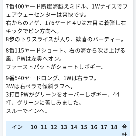
7番400ヤード断崖海越えミドル、1Wナイスでフ
ェアウェーセンターは爽快です。
右からのアゲ、176ヤード４Uは左目に着弾し右
キックでピン方向へ。
8歩の下りスライスが入り、歓喜のバーディー。
8番115ヤードショート、右の海から吹き上げる
風、PWは左奥へオン。
ファーストパットがショートしボギー。
9番540ヤードロング、1Wは右ラフ。
3Wは右ペラで傾斜ラフへ。
3打目PWがグリーンをオーバーしボギー、44
打、グリーンに苦しみました。
スルーでインへ。
イン
10
11
12
13
14
15
16
17
18
合
計