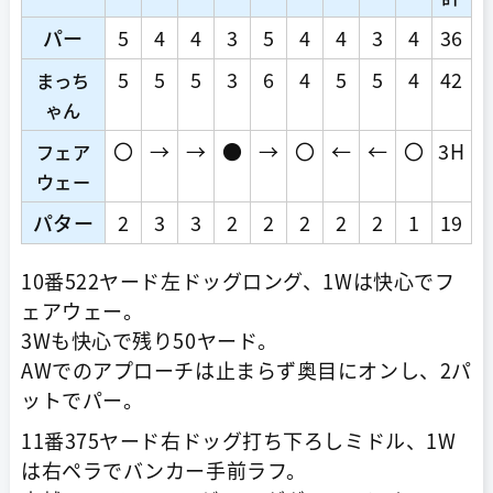
パー
5
4
4
3
5
4
4
3
4
36
5
5
5
3
6
4
5
5
4
42
まっち
ゃん
〇
→
→
●
→
〇
←
←
〇
3H
フェア
ウェー
パター
2
3
3
2
2
2
2
2
1
19
10番522ヤード左ドッグロング、1Wは快心でフ
ェアウェー。
3Wも快心で残り50ヤード。
AWでのアプローチは止まらず奥目にオンし、2パ
ットでパー。
11番375ヤード右ドッグ打ち下ろしミドル、1W
は右ペラでバンカー手前ラフ。