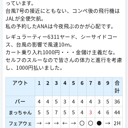
っています。
台風7号の接近にともない、コンペ後の飛行機は
JALが全便欠航。
私の予約したANAは今夜飛ぶのかが心配です。
レギュラーティー6311ヤード、シーサイドコー
ス、台風の影響で風速10ｍ。
カート乗り入れ1000円・・・金儲け主義だな。
セルフのスルーなので皆さんの体力と進行を考慮
し、1000円払いました。
アウト
1
2
3
4
5
6
7
8
9
合
計
パー
4
4
5
3
4
4
4
3
5
36
5
5
7
5
5
4
3
4
6
44
まっちゃん
→
→
→
←
→
〇
〇
●
→
2H
フェアウェ