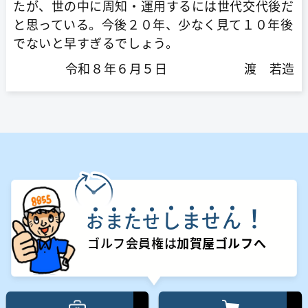
たが、世の中に周知・運用するには世代交代後だ
と思っている。今後２０年、少なく見て１０年後
でないと早すぎるでしょう。
令和８年６月５日 渡 若造
！
し
ま
せ
ん
お
ま
た
せ
ゴルフ会員権は
加賀屋ゴルフへ