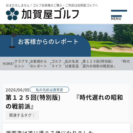
おまたせしません！ゴルフ会員権のご購⼊・ご売却は加賀屋ゴルフへ
MENU
お客様からのレポート
クラブマ
お客様から
ゴルフ
私の名前
第１２５回(特別版) 『時代
HOME
エシン
のレポート
ライフ
は渡若造
遅れの昭和の戦前派』
2026/06/05
私の名前は渡若造
第１２５回(特別版) 『時代遅れの昭和
の戦前派』
関連するタグ：
渡若造は遂に満８７歳になりました。