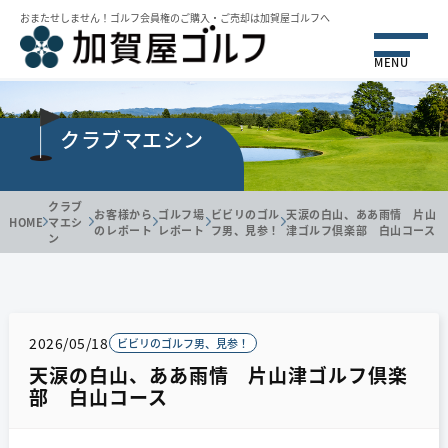
おまたせしません！ゴルフ会員権のご購⼊・ご売却は加賀屋ゴルフへ
MENU
クラブマエシン
クラブ
お客様から
ゴルフ場
ビビリのゴル
天涙の白山、ああ雨情 片山
HOME
マエシ
のレポート
レポート
フ男、見参！
津ゴルフ倶楽部 白山コース
ン
2026/05/18
ビビリのゴルフ男、見参！
天涙の白山、ああ雨情 片山津ゴルフ倶楽
部 白山コース