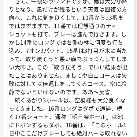
さて、午後のラウンドですが、雨は大分小降
りとなり、風だけが残るという天気は回復の方
向へ、これに気を良くして、10番から13番ま
ではまずまずで、11番では理想通りのティー
ショットも打て、プレーは進んで行きます。し
かし14番のロングでは右側の林に何度も打ち
込み、7オン2パット。15番は3打目が木に当た
って、取り戻そうと悪い癖でぷっつんしてしま
い大叩き。この「取り戻そう」でいい結果が出
たことはありません。ましてや白山コースは失
敗に対しては倍返しをしてくるコース。常に冷
静でないといけないのです。ああ～反省。
続くあがり3ホールは、空模様も大分良くな
ってきました。16番ロングはダボで通過、続
く17番ショート、通称「明日架ホール」は池
にドボンするもダボ、18番は、「このホール1
日中ここだけプレーしても絶対パーは取れない