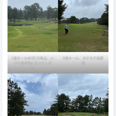
1番ホールの3打目地点、い
9番ホール、まだまだ雨模
つも池が気になってしま
様
う。