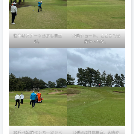
後半のスタートは少し青空
13番ショート、ここまでは
が。
良かったが。
18番は結構バンカーだらけ
18番の3打目地点、砲台な