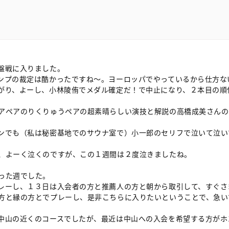
盤戦に入りました。
プの裁定は酷かったですね～。ヨーロッパでやっているから仕方な
がり、よーし、小林陵侑でメダル確定だ！で中止になり、２本目の順
アペアのりくりゅうペアの超素晴らしい演技と解説の高橋成美さんの
ンでも（私は秘密基地でのサウナ室で）小一郎のセリフで泣いて泣い
、よーく泣くのですが、この１週間は２度泣きましたね。
った週でした。
ーし、１３日は入会者の方と推薦人の方と朝から取引して、すぐさ
方と縁の方とでプレーし、是非こちらに入りたいということで、急い
山の近くのコースでしたが、最近は中山への入会を希望する方がホ