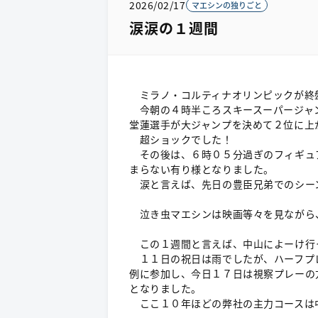
2026/02/17
マエシンの独りごと
涙涙の１週間
ミラノ・コルティナオリンピックが終
今朝の４時半ころスキースーパージャン
堂蓮選手が大ジャンプを決めて２位に上
超ショックでした！
その後は、６時０５分過ぎのフィギュ
まらない有り様となりました。
涙と言えば、先日の豊臣兄弟でのシー
泣き虫マエシンは映画等々を見ながら
この１週間と言えば、中山によーけ行
１１日の祝日は雨でしたが、ハーフプレ
例に参加し、今日１７日は視察プレーの
となりました。
ここ１０年ほどの弊社の主力コースは中