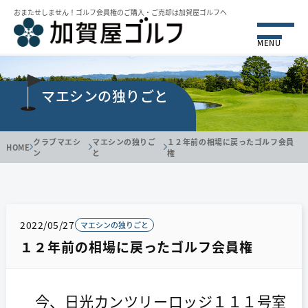
おまたせしません！ゴルフ会員権のご購⼊・ご売却は加賀屋ゴルフへ
MENU
マエシンの独りごと
クラブマエシ
マエシンの独りご
１２年前の相場に戻ったゴルフ会員
HOME
ン
と
権
2022/05/27
マエシンの独りごと
１２年前の相場に戻ったゴルフ会員権
今、日光カンツリーロッジ１１１号室