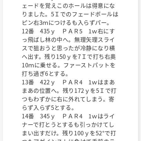
ェードを覚えこのホールは得意にな
りました。5Ｉでのフェードボールは
ピン右3ｍにつけるも入らずパー。
12番 435ｙ ＰＡＲ5 1ｗ右にす
っ飛ばし林の中へ。無理矢理スライ
スで狙おうと思ったが冷静になり横
へ出す。残り150ｙを7Ｉで打ち右奥
10ｍに乗せる。ファーストパットを
打ち過ぎ6とする。
13番 422ｙ ＰＡＲ4 1ｗはまあ
まあの位置へ。残り172ｙを5Ｉで打
つもわずかに右に外れてしまう。寄
らず入らず5とする。
14番 345ｙ ＰＡＲ4 1ｗはライ
ナーで打とうとするも引っかけてし
まい出すだけ。残り100ｙを52°で打