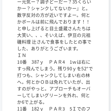
ー元気ー？調子どーだー？35くらい
かー？シャンクしてないかー』と。
数字反対の方が近いですよー。何と
かボールは前に飛んでおります！！
と申し上げると目土盛蔵さんたちは
大笑い、、、そいえば、伊豆の元祖
磯料理 辻さんで食事をしたとの事で
した、ありがとうございます。
ＩＮ
10番 387ｙ ＰＡＲ4 1ｗは右に
すっ飛んでしまう。残り90ｙを52°で
打つも、シャンクしてしまい右の林
へ。何とかＯＢは免れていたが、出
すのがやっと。アプローチもオーバ
ーしてしまいグリーンを外れ、何と
か6で上がる。
11番 182ｙ ＰＡＲ3 5Ｉでのフ