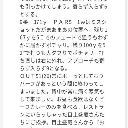
も引っかけてしまう。寄らず入らず6
とする。
9番 371ｙ ＰＡＲ5 1ｗはミスシ
ョットだがまあまあの位置へ。残り1
67ｙを5Ｉでのフェードで狙うもわず
かに届かずポチャリ。残り100ｙを5
2°で打つも大ダフりでポチャリ。打
ち直しは右に外れ、アプローチも寄
らず入らず9となる。
ＯＵＴ51(20)常にボーっとしており
ハーフがあっという間に終わってし
まいました。背中が常に痛く寒気も
して来ました。お昼も食欲はなくビ
ーフカレーのみを食べる。レストラ
ンにいらっしゃった目土盛蔵さんた
ちにご挨拶。目土盛蔵さんから『お