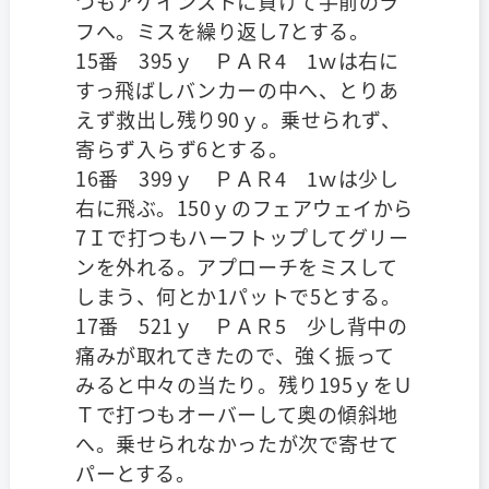
つもアゲインストに負けて手前のラ
フへ。ミスを繰り返し7とする。
15番 395ｙ ＰＡＲ4 1ｗは右に
すっ飛ばしバンカーの中へ、とりあ
えず救出し残り90ｙ。乗せられず、
寄らず入らず6とする。
16番 399ｙ ＰＡＲ4 1ｗは少し
右に飛ぶ。150ｙのフェアウェイから
7Ｉで打つもハーフトップしてグリー
ンを外れる。アプローチをミスして
しまう、何とか1パットで5とする。
17番 521ｙ ＰＡＲ5 少し背中の
痛みが取れてきたので、強く振って
みると中々の当たり。残り195ｙをＵ
Ｔで打つもオーバーして奥の傾斜地
へ。乗せられなかったが次で寄せて
パーとする。