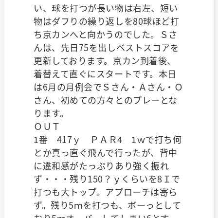
い、球を打つが長い物は右左、短い
物はダフりの繰り返しを80球ほど打
ち京カンへと向かうのでした。Ｓさ
んは、先日75を出しベストスコアを
更新しております。京カン到着後、
着替えて直ぐにスタートです。本日
は6月の月例会でＳさん・Ａさん・Ｏ
さん、初めての方々とのプレーとな
ります。
ＯＵＴ
1番 417ｙ ＰＡＲ4 1ｗで打ち何
とか真っ直ぐ飛んで行ったが、背中
に違和感がたっぷりあり強く振れ
ず・・・残り150？ｙくらいを8Ｉで
打つも大トップ。アプローチは寄ら
ず。残り5ｍを打つも、ボーっとして