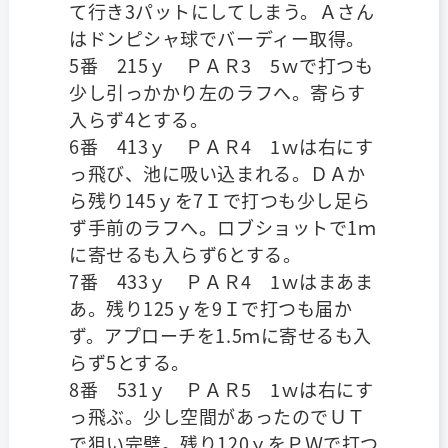
て行き3パットにしてしまう。Ａさん
はドンピシャ球でバーディー取得。
5番 215ｙ ＰＡＲ3 5ｗで打つも
少し引っかかり左のラフへ。寄らす
入らず4とする。
6番 413ｙ ＰＡＲ4 1ｗは右にす
っ飛び、池に吸い込まれる。ＤＡか
ら残り145ｙを7Ｉで打つも少し足ら
ず手前のラフへ。ロブショットで1ｍ
に寄せるも入らず6とする。
7番 433ｙ ＰＡＲ4 1ｗはまあま
あ。残り125ｙを9Ｉで打つも届か
ず。アプローチを1.5ｍに寄せるも入
らず5とする。
8番 531ｙ ＰＡＲ5 1ｗは右にす
っ飛ぶ。少し空間があったのでＵＴ
で狙い完璧。残り120ｙをＰＷで打つ