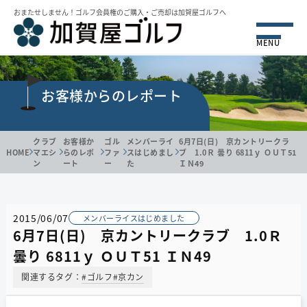
おまたせしません！ゴルフ会員権のご購⼊・ご売却は加賀屋ゴルフへ
MENU
お客様からのレポート
クラブ
お客様か
ゴル
メンバーライ
6月7日(日) 京カントリークラ
HOME
マエシ
らのレポ
ファ
スはじめまし
ブ 1.0Ｒ 曇り 6811ｙ ＯＵＴ51
ン
ート
ー
た
ＩＮ49
2015/06/07
メンバーライスはじめました
6月7日(日) 京カントリークラブ 1.0Ｒ
曇り 6811ｙ ＯＵＴ51 ＩＮ49
関連するタグ：
#ゴルフ
#京カン