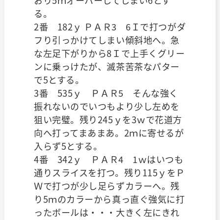
おり5ｍオーバーしてしまい6とす
る。
2番 182ｙ ＰＡＲ3 6Ｉで打つがダ
フり引っかけてしまい傾斜地へ。急
な左足下がりから8Ｉで上手くグリー
ンに乗っけたが、滅茶苦茶なパター
で5とする。
3番 535ｙ ＰＡＲ5 そんな強く
振れないのでいつもより少し左めを
狙い完璧。残り245ｙを3ｗで花道方
向へ打ってまあまあ。2ｍに寄せるが
入らず5とする。
4番 342ｙ ＰＡＲ4 1ｗはいつも
通りスライスを打つ。残り115ｙをＰ
Ｗで打つが少し足らずカラーへ。残
り5ｍのカラーから真っ直ぐ強気に打
ったボールは・・・大きく左にきれ