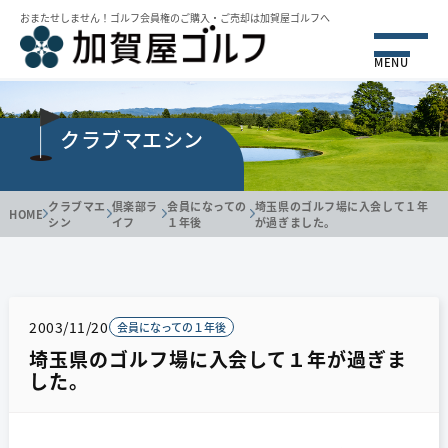
おまたせしません！ゴルフ会員権のご購⼊・ご売却は加賀屋ゴルフへ
MENU
クラブマエシン
クラブマエ
倶楽部ラ
会員になっての
埼玉県のゴルフ場に入会して１年
HOME
シン
イフ
１年後
が過ぎました。
2003/11/20
会員になっての１年後
埼玉県のゴルフ場に入会して１年が過ぎま
した。