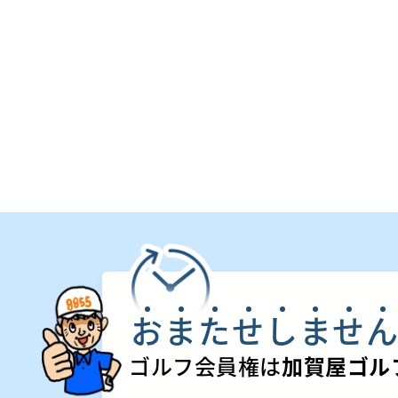
お
ま
た
せ
し
ま
せ
ゴルフ会員権は
加賀屋ゴル