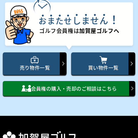
！
し
ま
せ
ん
お
ま
た
せ
ゴルフ会員権は
加賀屋ゴルフへ
売り物件一覧
買い物件一覧
会員権の購入・売却のご相談はこちら