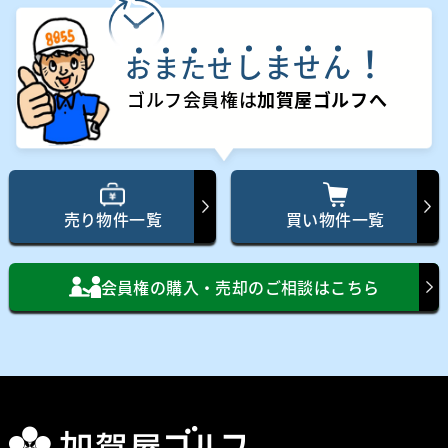
！
し
ま
せ
ん
お
ま
た
せ
ゴルフ会員権は
加賀屋ゴルフへ
売り物件一覧
買い物件一覧
会員権の購入・売却のご相談はこちら