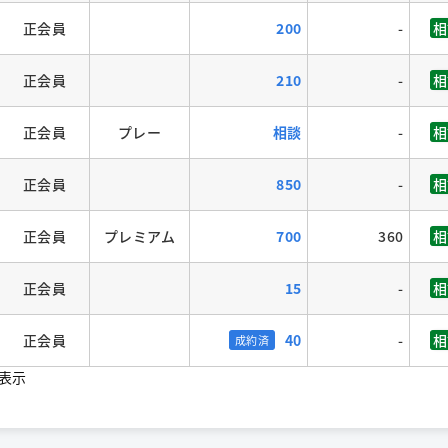
正会員
200
-
相
正会員
210
-
相
正会員
プレー
相談
-
相
正会員
850
-
相
正会員
プレミアム
700
360
相
正会員
15
-
相
正会員
40
-
相
成約済
込表示