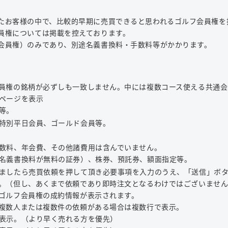
たお客様の中で、比較的早期に売買できると思われるゴルフ会員権を
員権については掲載を控えております。
会員権）のみであり、別途名義書換料・手数料等がかかります。
員権の銘柄が必ずしも一致しません。中には複数コース使える共通会
ページを表示
等。
特別平日会員、ゴールド会員等。
数料、年会費、その他諸費用は含んでいません。
名義書換料が無料の証券）、株券、預託券、額面指定等。
ましたら売買依頼を押して頂き必要事項を入力のうえ、「送信」ボ
。（但し、あくまで依頼であり即時注文となるわけではございませ
ゴルフ会員権の成約情報が表示されます。
複数人または複数件の依頼がある場合は複数行で表示。
表示。（より早く売れる方を優先）