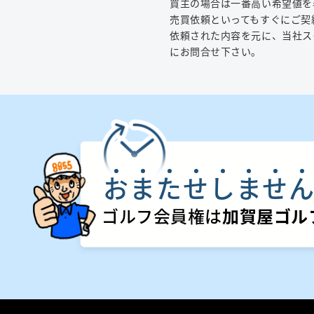
買主の場合は一番高い希望値を
売買依頼といってもすぐにご契
依頼された内容を元に、当社ス
にお問合せ下さい。
お
ま
た
せ
し
ま
せ
ゴルフ会員権は
加賀屋ゴル