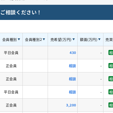
ぐご相談ください！
会員種別
会員種別2
売希望(万円)
額面(万円)
売買
平日会員
430
-
相
正会員
相談
-
相
正会員
相談
-
相
平日会員
相談
-
相
正会員
3,200
-
相