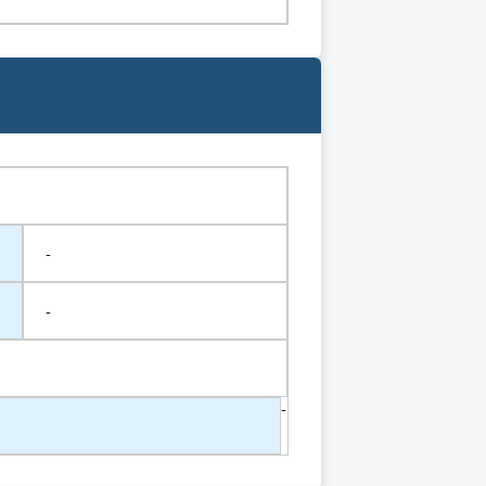
-
-
-