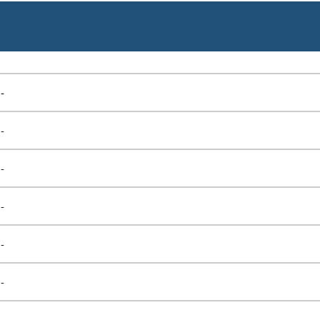
-
-
-
-
-
-