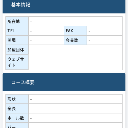
基本情報
所在地
-
TEL
-
FAX
-
開場
-
会員数
-
加盟団体
-
-
ウェブサ
イト
コース概要
形状
-
全長
-
ホール数
-
パー
-