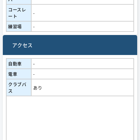
コースレ
-
ート
練習場
-
アクセス
自動車
-
電車
-
クラブバ
あり
ス