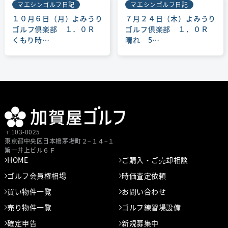
マエシンゴルフ日記
マエシンゴルフ日記
１０月６日（月）よみうり
７月２４日（木）よみうり
ゴルフ倶楽部 １．０Ｒ
ゴルフ倶楽部 １．０Ｒ
くもり時…
晴れ 5…
〒103-0025
東京都中央区⽇本橋茅場町２−１４−１
第⼀井上ビル６Ｆ
HOME
ご購入・ご売却相談
ゴルフ会員権相場
時価査定依頼
買い物件一覧
お問い合わせ
売り物件一覧
ゴルフ練習場設備
確定申告
新規募集中