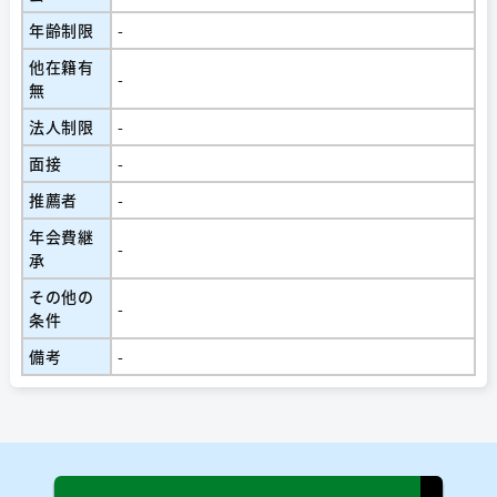
年齢制限
-
他在籍有
-
無
法人制限
-
面接
-
推薦者
-
年会費継
-
承
その他の
-
条件
備考
-