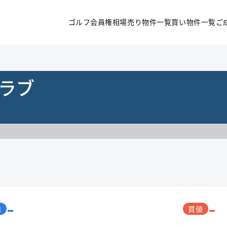
ゴルフ会員権相場
売り物件一覧
買い物件一覧
ご
ラブ
-
-
値
買値