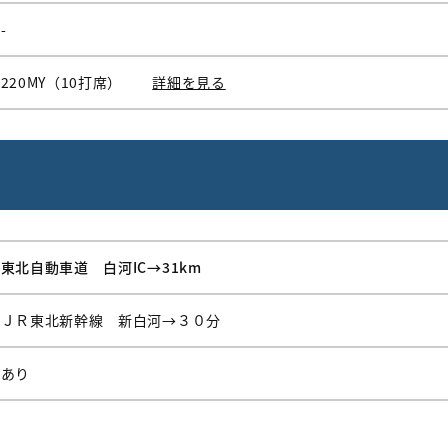
-
220MY（10打席）
詳細を見る
東北自動車道 白河IC→31km
ＪＲ東北新幹線 新白河→３０分
あり