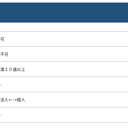
可
不可
満２０歳以上
-
法人←→個人
-