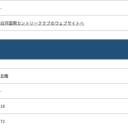
-
白河国際カントリークラブのウェブサイトへ
丘陵
-
18
72