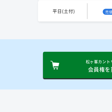
平日(土付)
売
松ヶ峯カント
会員権を