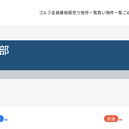
ゴルフ会員権相場
売り物件一覧
買い物件一覧
ご
部
-
-
値
買値