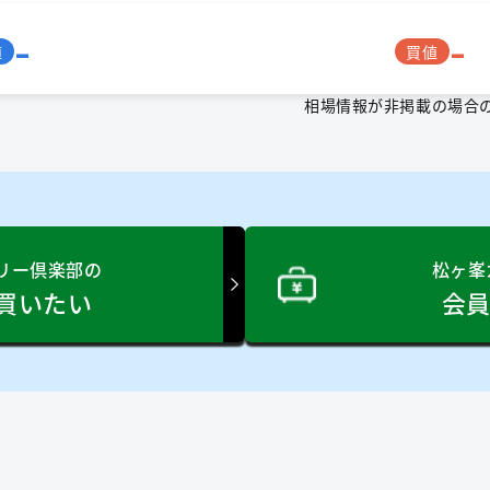
-
-
値
買値
相場情報が非掲載の場合
リー倶楽部の
松ヶ峯
買いたい
会