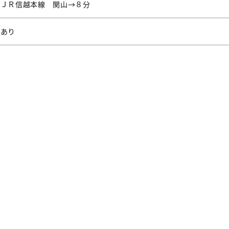
ＪＲ信越本線 関山→８分
あり