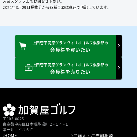
営業スタッフまでお問合せ下さい。
2021年3⽉29⽇掲載分から各種⾦額は税込で明記しています。
上田菅平高原グランヴィリオゴルフ倶楽部の
会員権を買いたい
上田菅平高原グランヴィリオゴルフ倶楽部の
会員権を売りたい
〒103-0025
東京都中央区⽇本橋茅場町２−１４−１
第⼀井上ビル６Ｆ
HOME
ご購入・ご売却相談