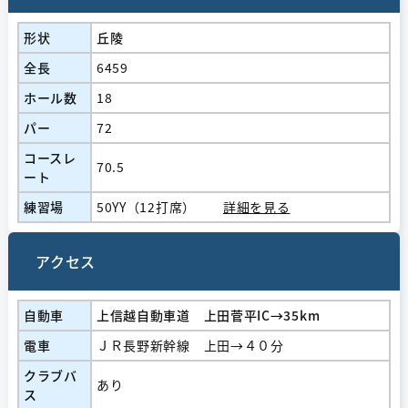
形状
丘陵
全長
6459
ホール数
18
パー
72
コースレ
70.5
ート
練習場
50YY（12打席）
詳細を見る
アクセス
自動車
上信越自動車道 上田菅平IC→35km
電車
ＪＲ長野新幹線 上田→４０分
クラブバ
あり
ス