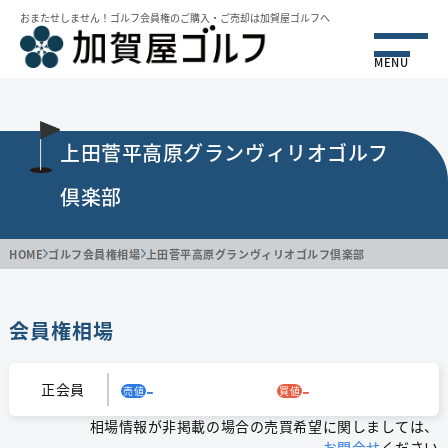
おまたせしません！ゴルフ会員権のご購⼊・ご売却は加賀屋ゴルフへ
MENU
上田菅平高原グランヴィリオゴルフ
倶楽部
HOME
ゴルフ会員権相場
上田菅平高原グランヴィリオゴルフ倶楽部
会員権相場
-
-
正会員
売値
買値
相場情報が非掲載の場合の売買希望に関しましては、
お問合せ
ください