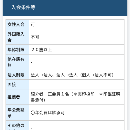
入会条件等
女性入会
可
外国籍入
不可
会
年齢制限
２０歳以上
他在籍有
-
無
法人制限
法人→法人、法人→法人（個人→法人不可）
面接
-
紹介者 正会員１名（＊実印捺印 ＊印鑑証明
推薦者
書添付）
年会費継
〇年会費は継承可
承
その他の
-