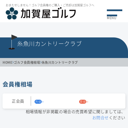
おまたせしません！ゴルフ会員権のご購⼊・ご売却は加賀屋ゴルフへ
MENU
糸魚川カントリークラブ
HOME
ゴルフ会員権相場
糸魚川カントリークラブ
会員権相場
-
-
正会員
売値
買値
相場情報が非掲載の場合の売買希望に関しましては、
お問合せ
ください