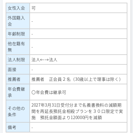
女性入会
可
外国籍入
-
会
年齢制限
-
他在籍有
-
無
法人制限
法人←→法人
面接
-
推薦者
推薦者 正会員２名（30歳以上で理事は除く）
年会費継
〇年会費は継承可
承
2027年3月31日受付分まで名義書換料の減額期
その他の
間を再延長預託金相殺プランを３０口限定で実
条件
施 預託金額面より120000円を減額
備考
-