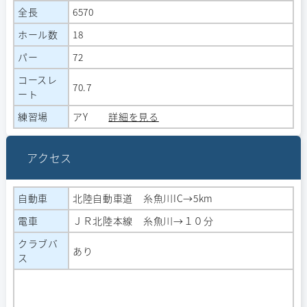
全長
6570
ホール数
18
パー
72
コースレ
70.7
ート
練習場
アY
詳細を見る
アクセス
自動車
北陸自動車道 糸魚川IC→5km
電車
ＪＲ北陸本線 糸魚川→１０分
クラブバ
あり
ス