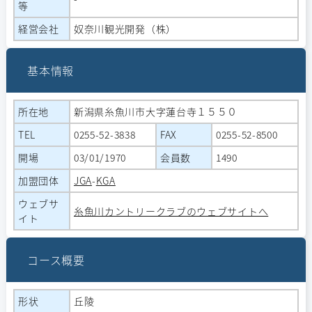
等
経営会社
奴奈川観光開発（株）
基本情報
所在地
新潟県糸魚川市大字蓮台寺１５５０
TEL
0255-52-3838
FAX
0255-52-8500
開場
03/01/1970
会員数
1490
加盟団体
JGA
-
KGA
ウェブサ
糸魚川カントリークラブのウェブサイトへ
イト
コース概要
形状
丘陵