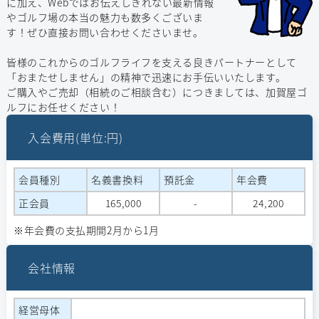
に加え、Webではお伝えしきれない最新情報
やゴルフ場の本当の魅力も数多くございま
す！ぜひ直接お問い合わせくださいませ。
皆様のこれからのゴルフライフを支える良きパートナーとして
「おまたせしません」の精神で迅速にお手伝いいたします。
ご購入やご売却（相続のご相談含む）につきましては、加賀屋ゴ
ルフにお任せください！
入会費用(単位:円)
会員種別
名義書換料
預託金
年会費
正会員
165,000
-
24,200
※年会費の支払期間2月から1月
会社情報
経営⺟体
-