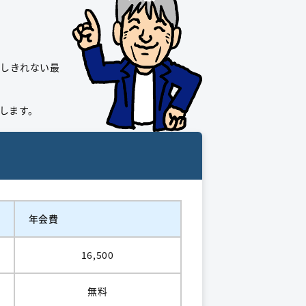
えしきれない最
します。
年会費
16,500
無料