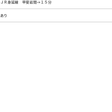
ＪＲ身延線 甲斐岩間→１５分
あり