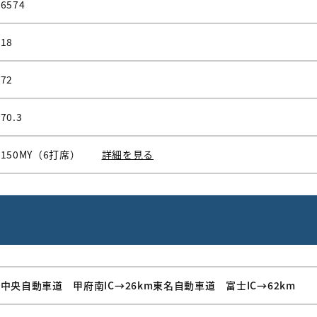
6574
18
72
70.3
150MY（6打席）
詳細を見る
中央自動車道 甲府南IC→26km東名自動車道 富士IC→62km