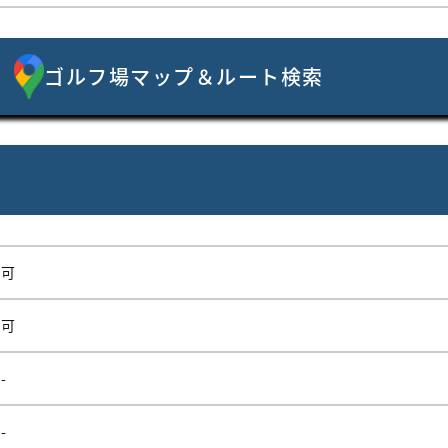
ゴルフ場マップ＆ルート検索
可
可
-
-