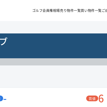
ゴルフ会員権相場
売り物件一覧
買い物件一覧
ご
ブ
-
6
値
買値