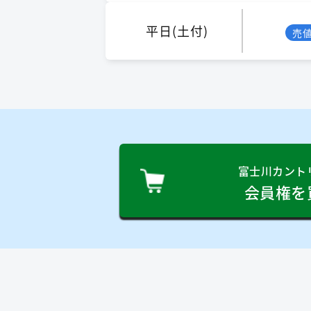
平日(土付)
売
富士川カント
会員権を