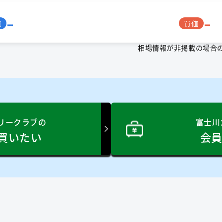
-
-
値
買値
相場情報が非掲載の場合
リークラブの
富士川
買いたい
会