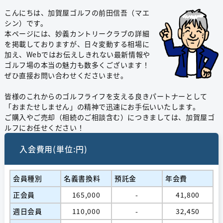
こんにちは、加賀屋ゴルフの前田信吾（マエ
シン）です。
本ページには、妙義カントリークラブの詳細
を掲載しておりますが、日々変動する相場に
加え、Webではお伝えしきれない最新情報や
ゴルフ場の本当の魅力も数多くございます！
ぜひ直接お問い合わせくださいませ。
皆様のこれからのゴルフライフを支える良きパートナーとして
「おまたせしません」の精神で迅速にお手伝いいたします。
ご購入やご売却（相続のご相談含む）につきましては、加賀屋ゴ
ルフにお任せください！
入会費用(単位:円)
会員種別
名義書換料
預託金
年会費
正会員
165,000
-
41,800
週日会員
110,000
-
32,450