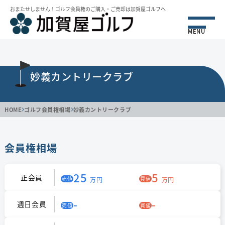
おまたせしません！ゴルフ会員権のご購⼊・ご売却は加賀屋ゴルフへ
MENU
妙義カントリークラブ
HOME
ゴルフ会員権相場
妙義カントリークラブ
会員権相場
25
5
正会員
売値
買値
万円
万円
-
-
週日会員
売値
買値