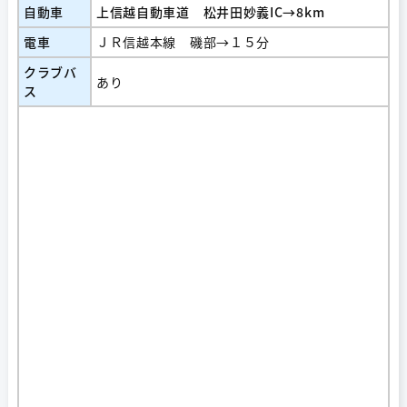
自動車
上信越自動車道 松井田妙義IC→8km
電車
ＪＲ信越本線 磯部→１５分
クラブバ
あり
ス