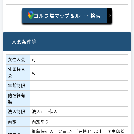
ゴルフ場マップ＆ルート検索
入会条件等
女性入会
可
外国籍入
可
会
年齢制限
-
他在籍有
-
無
法人制限
法人←→個人
面接
面接あり
推薦保証人 会員1名（在籍1年以上 ＊実印捺