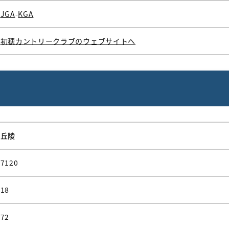
JGA
-
KGA
初穂カントリークラブのウェブサイトへ
丘陵
7120
18
72