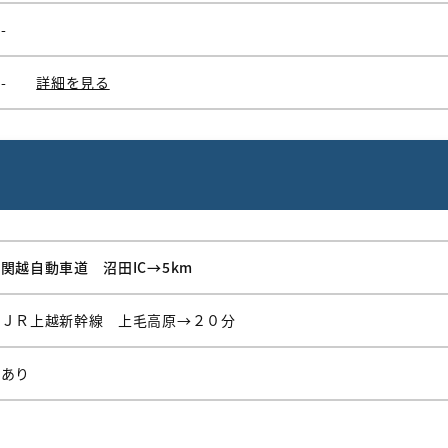
-
-
詳細を見る
関越自動車道 沼田IC→5km
ＪＲ上越新幹線 上毛高原→２０分
あり