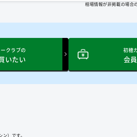
相場情報が非掲載の場合
リークラブの
初穂
買いたい
会
シン）です。