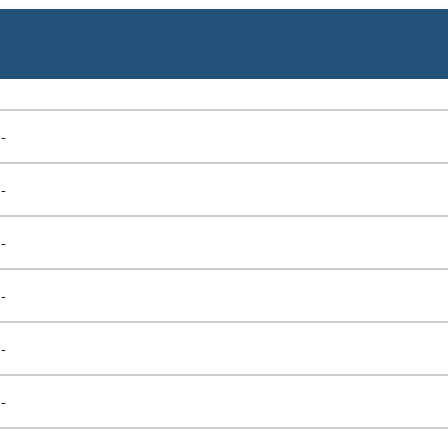
-
-
-
-
-
-