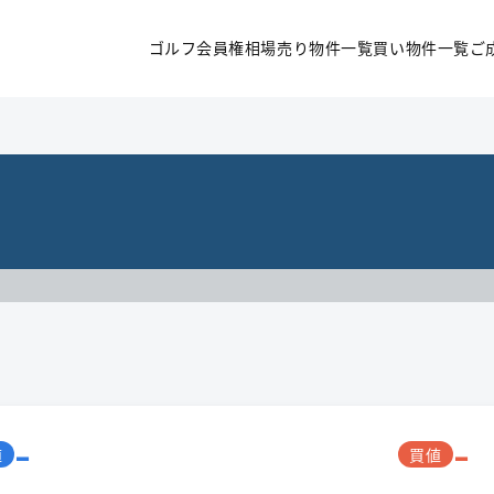
ゴルフ会員権相場
売り物件一覧
買い物件一覧
ご
-
-
値
買値