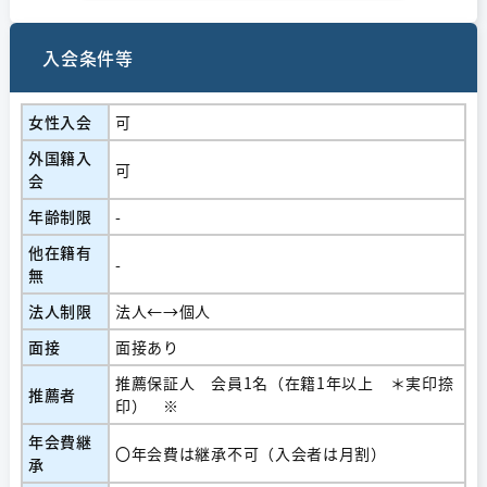
入会条件等
女性入会
可
外国籍入
可
会
年齢制限
-
他在籍有
-
無
法人制限
法人←→個人
面接
面接あり
推薦保証人 会員1名（在籍1年以上 ＊実印捺
推薦者
印） ※
年会費継
〇年会費は継承不可（入会者は月割）
承