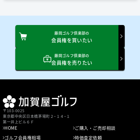
会員区分：個人 会員種別：
依頼日：2003/11/10 依頼金額：相談（税込）
成約日：2003/12/15 成約金額：0万円（税込）
藤岡ゴルフ倶楽部の
会員権を買いたい
藤岡ゴルフ倶楽部の
会員権を売りたい
〒103-0025
東京都中央区⽇本橋茅場町２−１４−１
第⼀井上ビル６Ｆ
HOME
ご購入・ご売却相談
ゴルフ会員権相場
時価査定依頼