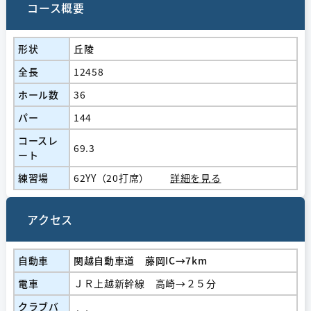
コース概要
形状
丘陵
全長
12458
ホール数
36
パー
144
コースレ
69.3
ート
練習場
62YY（20打席）
詳細を見る
アクセス
自動車
関越自動車道 藤岡IC→7km
電車
ＪＲ上越新幹線 高崎→２５分
クラブバ