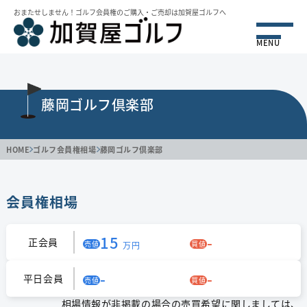
おまたせしません！ゴルフ会員権のご購⼊・ご売却は加賀屋ゴルフへ
MENU
藤岡ゴルフ倶楽部
HOME
ゴルフ会員権相場
藤岡ゴルフ倶楽部
会員権相場
15
-
正会員
売値
買値
万円
-
-
平日会員
売値
買値
相場情報が非掲載の場合の売買希望に関しましては、