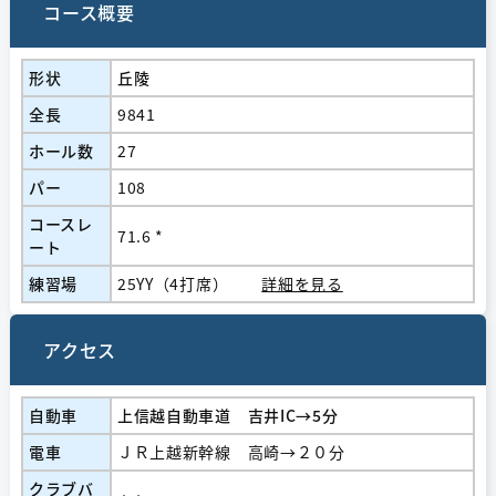
コース概要
形状
丘陵
全長
9841
ホール数
27
パー
108
コースレ
71.6 *
ート
練習場
25YY（4打席）
詳細を見る
アクセス
自動車
上信越自動車道 吉井IC→5分
電車
ＪＲ上越新幹線 高崎→２０分
クラブバ