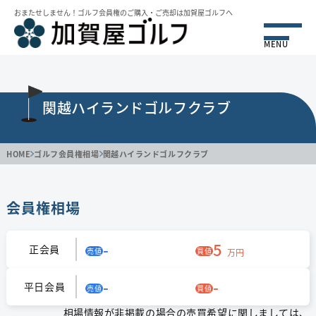
おまたせしません！ゴルフ会員権のご購⼊・ご売却は加賀屋ゴルフへ
MENU
関越ハイランドゴルフクラブ
HOME
ゴルフ会員権相場
関越ハイランドゴルフクラブ
会員権相場
-
5
正会員
売値
買値
万円
-
-
平日会員
売値
買値
相場情報が非掲載の場合の売買希望に関しましては、