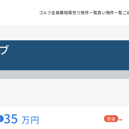
ゴルフ会員権相場
売り物件一覧
買い物件一覧
ご
ブ
35
-
万円
値
買値