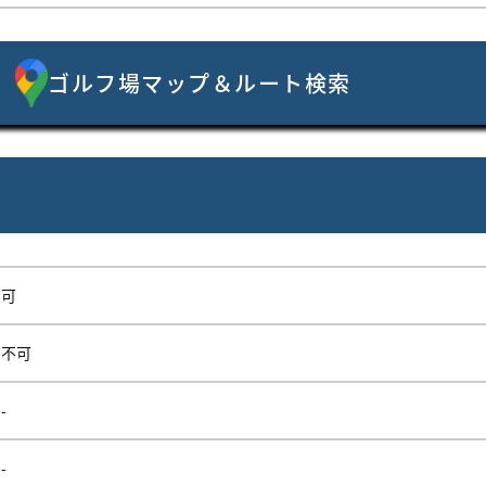
ゴルフ場マップ＆ルート検索
可
不可
-
-