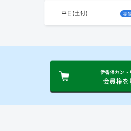
平日(土付)
売
伊香保カント
会員権を