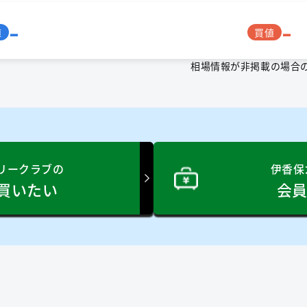
-
-
値
買値
相場情報が非掲載の場合
リークラブの
伊香保
買いたい
会