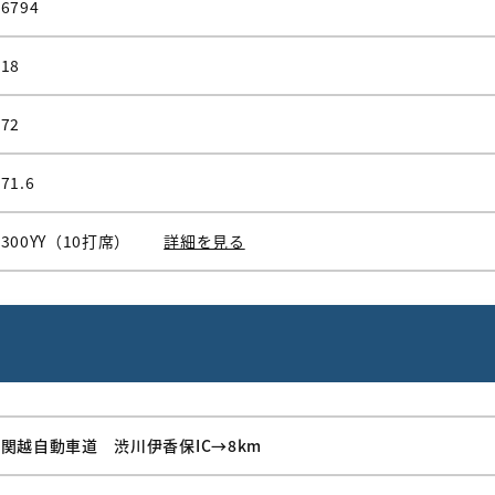
6794
18
72
71.6
300YY（10打席）
詳細を見る
関越自動車道 渋川伊香保IC→8km