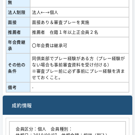
無
法人制限
法人←→個人
面接
面接あり＆審査プレーを実施
推薦者
推薦者 在籍１年以上正会員２名
年会費継
〇年会費は継承可
承
同倶楽部でプレー経験がある方（プレー経験が
その他の
ない場合も事前審査資料を受け付ける）
条件
※審査プレー前に必ず事前にプレー経験を済ま
せておくこと。
備考
-
成約情報
会員区分：個人 会員種別：
依頼日：2010/09/07 依頼金額：相談（税込）