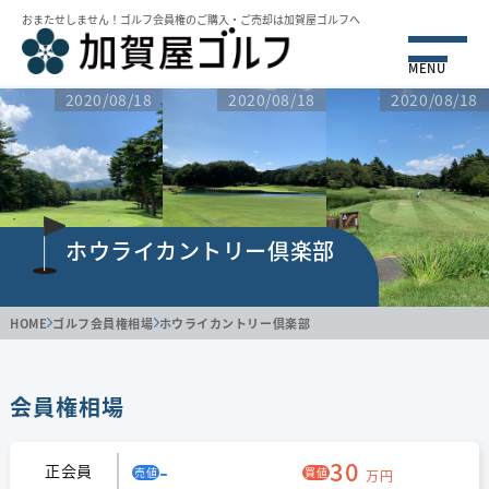
おまたせしません！ゴルフ会員権のご購⼊・ご売却は加賀屋ゴルフへ
MENU
2020/08/18
2020/08/18
2020/08/18
ホウライカントリー倶楽部
HOME
ゴルフ会員権相場
ホウライカントリー倶楽部
会員権相場
-
30
正会員
売値
買値
万円