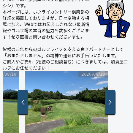
シン）です。
本ページには、ホウライカントリー倶楽部の
詳細を掲載しておりますが、日々変動する相
場に加え、Webではお伝えしきれない最新情
報やゴルフ場の本当の魅力も数多くございま
す！ぜひ直接お問い合わせくださいませ。
皆様のこれからのゴルフライフを支える良きパートナーとして
「おまたせしません」の精神で迅速にお手伝いいたします。
ご購入やご売却（相続のご相談含む）につきましては、加賀屋ゴ
ルフにお任せください！
0/08/18
2020/08/18