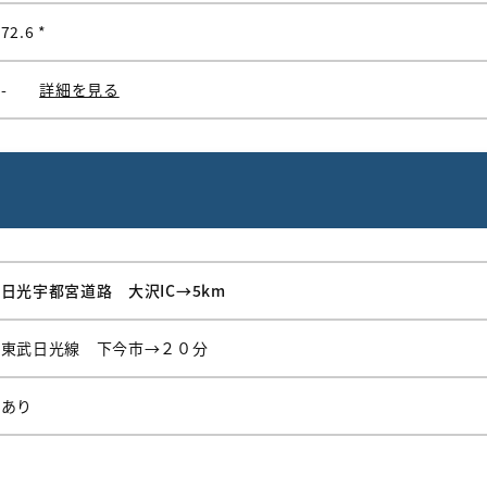
72.6 *
-
詳細を見る
日光宇都宮道路 大沢IC→5km
東武日光線 下今市→２０分
あり