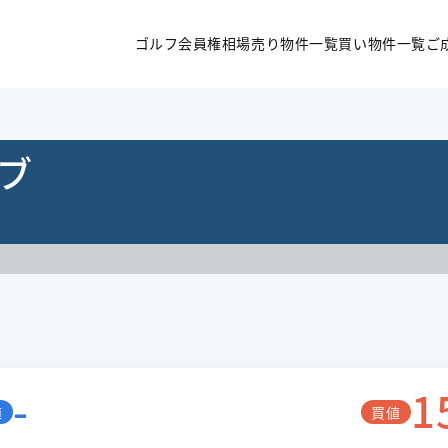
ゴルフ会員権相場
売り物件一覧
買い物件一覧
ご
ブ
-
1
値
買値