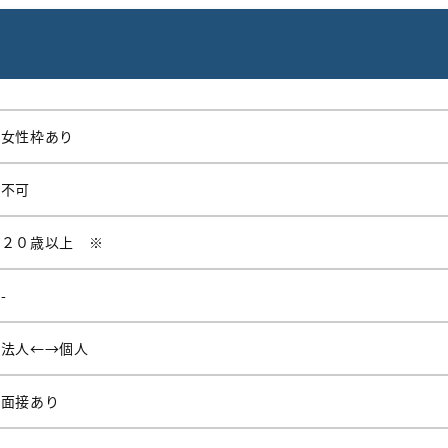
女性枠あり
不可
２０歳以上 ※
-
法人←→個人
面接あり