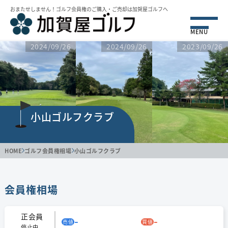
おまたせしません！ゴルフ会員権のご購⼊・ご売却は加賀屋ゴルフへ
MENU
2024/09/26
2024/09/26
2023/09/26
小山ゴルフクラブ
HOME
ゴルフ会員権相場
小山ゴルフクラブ
会員権相場
正会員
-
-
売値
買値
停止中