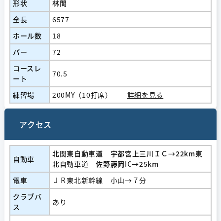
形状
林間
全長
6577
ホール数
18
パー
72
コースレ
70.5
ート
練習場
200MY（10打席）
詳細を見る
アクセス
北関東自動車道 宇都宮上三川ＩＣ→22km東
自動車
北自動車道 佐野藤岡IC→25km
電車
ＪＲ東北新幹線 小山→７分
クラブバ
あり
ス