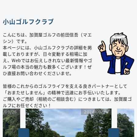
小山ゴルフクラブ
こんにちは、加賀屋ゴルフの前田信吾（マエ
シン）です。
本ページには、小山ゴルフクラブの詳細を掲
載しておりますが、日々変動する相場に加
え、Webではお伝えしきれない最新情報やゴ
ルフ場の本当の魅力も数多くございます！ぜ
ひ直接お問い合わせくださいませ。
皆様のこれからのゴルフライフを支える良きパートナーとして
「おまたせしません」の精神で迅速にお手伝いいたします。
ご購入やご売却（相続のご相談含む）につきましては、加賀屋ゴ
ルフにお任せください！
4/09/26
2024/09/26