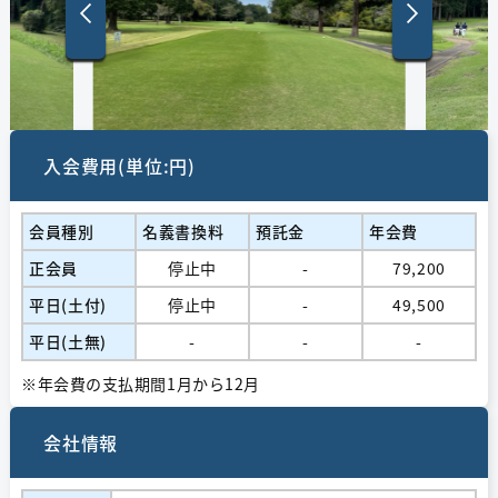
入会費用(単位:円)
会員種別
名義書換料
預託金
年会費
正会員
停止中
-
79,200
平日(土付)
停止中
-
49,500
平日(土無)
-
-
-
※年会費の支払期間1月から12月
会社情報