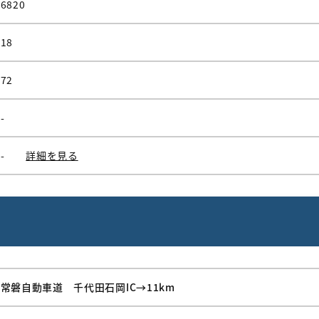
6820
18
72
-
-
詳細を見る
常磐自動車道 千代田石岡IC→11km