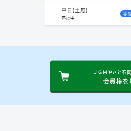
平日(土無)
売
停止中
ＪＧＭやさと石
会員権を