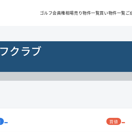
ゴルフ会員権相場
売り物件一覧
買い物件一覧
ご
フクラブ
-
-
値
買値