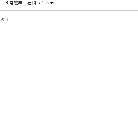
ＪＲ常磐線 石岡→１５分
あり