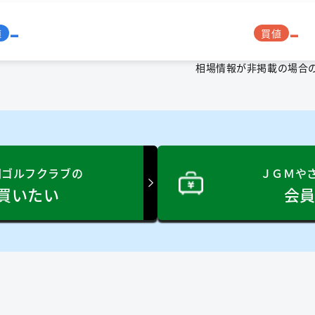
-
-
値
買値
相場情報が非掲載の場合
岡ゴルフクラブの
ＪＧＭや
買いたい
会