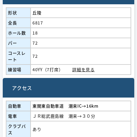
形状
丘陵
全長
6817
ホール数
18
パー
72
コースレ
72
ート
練習場
40YY（7打席）
詳細を見る
アクセス
自動車
東関東自動車道 潮来IC→16km
電車
ＪＲ総武鹿島線 潮来→３０分
クラブバ
あり
ス