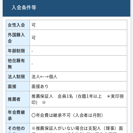
入会条件等
女性入会
可
外国籍入
可
会
年齢制限
-
他在籍有
-
無
法人制限
法人←→個人
面接
面接あり
推薦保証人 会員1名（在籍1年以上 ＊実印捺
推薦者
印) ※
年会費継
〇年会費は継承不可（入会者は月割）
承
その他の
※推薦保証人がいない場合は支配人（理事）面