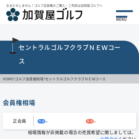
おまたせしません！ゴルフ会員権のご購⼊・ご売却は加賀屋ゴルフへ
MENU
セントラルゴルフクラブＮＥＷコー
ス
HOME
ゴルフ会員権相場
セントラルゴルフクラブＮＥＷコース
会員権相場
-
-
正会員
売値
買値
相場情報が非掲載の場合の売買希望に関しましては、
お問合せ
ください