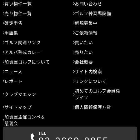
買い物件一覧
お問い合わせ
会員区分：個人 会員種別：平日会員
売り物件一覧
ゴルフ練習場設備
依頼日：2009/12/14 依頼金額：70万円（税込）
確定申告
新規募集中
成約日：2009/12/18 成約金額：60万円（税込）
用語集
ご依頼情報
会員区分：個人 会員種別：
ゴルフ関連リンク
買いたい
依頼日：2009/01/13 依頼金額：相談（税込）
アルバ熟成カレー
売りたい
成約日：2009/01/22 成約金額：88万円（税込）
加賀屋ゴルフについて
会社概要
会員区分：個人 会員種別：
ニュース
サイト内検索
依頼日：2008/07/23 依頼金額：170万円（税込）
成約日：2008/08/11 成約金額：130万円（税込）
レポート
リンクについて
初めてのゴルフ会員権
クラブマエシン
会員区分：個人 会員種別：平日会員
ライフ
依頼日：2007/12/12 依頼金額：95万円（税込）
サイトマップ
個人情報保護方針
成約日：2008/01/28 成約金額：95万円（税込）
加賀屋主催コンペ＆
懇親会
会員区分：個人 会員種別：
依頼日：2007/07/11 依頼金額：230万円（税込）
TEL
成約日：2007/07/17 成約金額：250万円（税込）