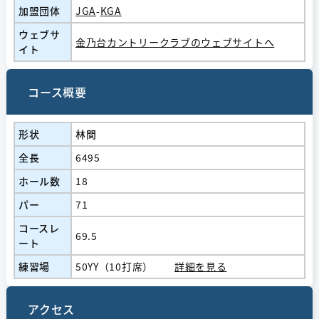
加盟団体
JGA
-
KGA
ウェブサ
金乃台カントリークラブのウェブサイトへ
イト
コース概要
形状
林間
全長
6495
ホール数
18
パー
71
コースレ
69.5
ート
練習場
50YY（10打席）
詳細を見る
アクセス