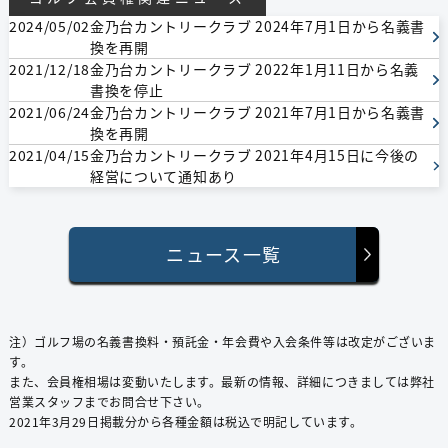
2024/05/02
金乃台カントリークラブ 2024年7月1日から名義書
会員区分：個人 会員種別：
換を再開
依頼日：2020/03/18 依頼金額：35万円（税込）
2021/12/18
金乃台カントリークラブ 2022年1月11日から名義
成約日：2020/06/18 成約金額：30万円（税込）
書換を停止
2021/06/24
金乃台カントリークラブ 2021年7月1日から名義書
会員区分：個人 会員種別：
換を再開
依頼日：2020/06/18 依頼金額：相談（税込）
2021/04/15
金乃台カントリークラブ 2021年4月15日に今後の
成約日：2020/06/18 成約金額：30万円（税込）
経営について通知あり
会員区分：個人 会員種別：平日会員
依頼日：2020/02/13 依頼金額：30万円（税込）
成約日：2020/03/04 成約金額：40万円（税込）
ニュース一覧
会員区分：個人 会員種別：平日会員
依頼日：2019/11/15 依頼金額：30万円（税込）
成約日：2019/12/02 成約金額：38万円（税込）
注）ゴルフ場の名義書換料・預託⾦・年会費や⼊会条件等は改定がございま
す。
また、会員権相場は変動いたします。最新の情報、詳細につきましては弊社
会員区分：個人 会員種別：
営業スタッフまでお問合せ下さい。
依頼日：2019/09/19 依頼金額：30万円（税込）
2021年3⽉29⽇掲載分から各種⾦額は税込で明記しています。
成約日：2019/10/24 成約金額：35万円（税込）