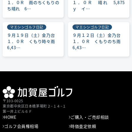
１．０Ｒ 雨のちくもりの
１．０Ｒ 晴れ 5,875
ち晴れ 6…
ｙ イ…
会員区分：個人 会員種別：
依頼日：2015/05/26 依頼金額：40万円（税込）
成約日：2015/06/02 成約金額：50万円（税込）
マエシンゴルフ日記
マエシンゴルフ日記
９月１９日（土）金乃台
９月１２日（土）金乃台
会員区分：個人 会員種別：
１．０Ｒ くもり時々雨
１．０Ｒ くもりのち雨
依頼日：2015/04/17 依頼金額：相談（税込）
6,43…
6,43…
成約日：2015/04/28 成約金額：45万円（税込）
会員区分：個人 会員種別：
依頼日：2015/03/10 依頼金額：65万円（税込）
成約日：2015/03/13 成約金額：45万円（税込）
会員区分：個人 会員種別：
依頼日：2013/11/06 依頼金額：50万円（税込）
〒103-0025
成約日：2013/12/02 成約金額：65万円（税込）
東京都中央区⽇本橋茅場町２−１４−１
第⼀井上ビル６Ｆ
会員区分：個人 会員種別：平日会員
HOME
ご購入・ご売却相談
依頼日：2013/04/11 依頼金額：50万円（税込）
ゴルフ会員権相場
時価査定依頼
成約日：2013/04/12 成約金額：70万円（税込）