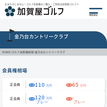
おまたせしません！ゴルフ会員権のご購⼊・ご売却は加賀屋ゴルフへ
MENU
金乃台カントリークラブ
HOME
ゴルフ会員権相場
金乃台カントリークラブ
会員権相場
110
65
正会員
売値
買値
万円
万円
120
-
正会員
万円
売値
買値
プレー
プレー