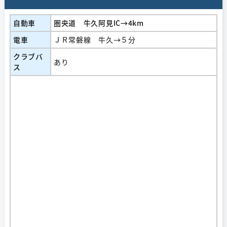
自動車
圏央道 牛久阿見IC→4km
電車
ＪＲ常磐線 牛久→５分
クラブバ
あり
ス