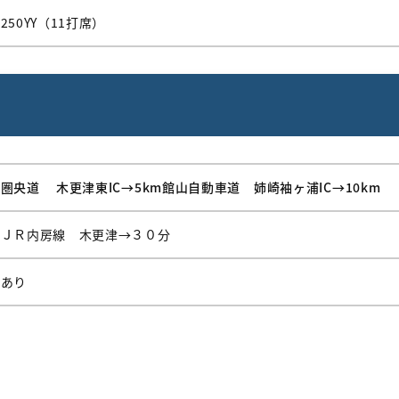
250YY（11打席）
圏央道 木更津東IC→5km館山自動車道 姉崎袖ヶ浦IC→10km
ＪＲ内房線 木更津→３０分
あり