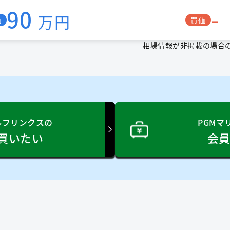
90
-
万円
値
買値
相場情報が非掲載の場合
ルフリンクスの
PGMマ
買いたい
会