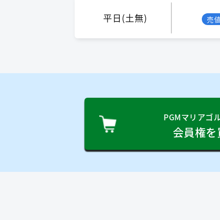
平日(土無)
売
PGMマリアゴ
会員権を