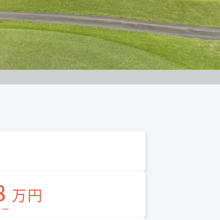
8
万円
レー