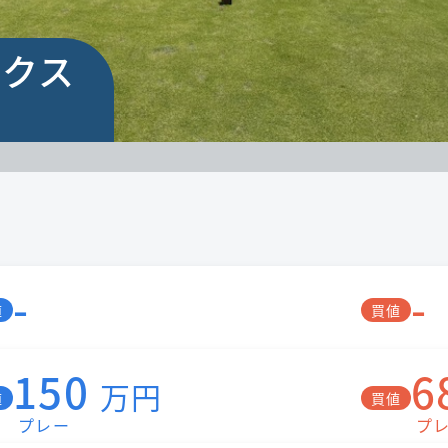
ンクス
-
-
値
買値
150
6
万円
値
買値
プレー
プ