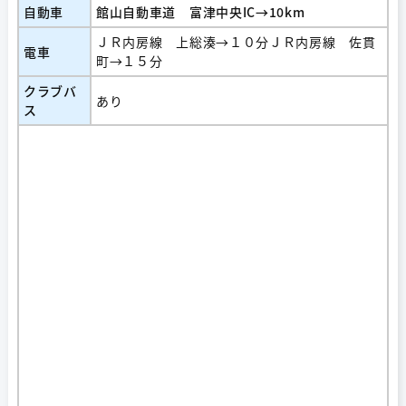
自動車
館山自動車道 富津中央IC→10km
ＪＲ内房線 上総湊→１０分ＪＲ内房線 佐貫
電車
町→１５分
クラブバ
あり
ス