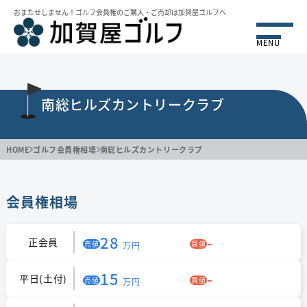
おまたせしません！ゴルフ会員権のご購⼊・ご売却は加賀屋ゴルフへ
MENU
南総ヒルズカントリークラブ
HOME
ゴルフ会員権相場
南総ヒルズカントリークラブ
会員権相場
28
-
正会員
売値
買値
万円
15
-
平日(土付)
売値
買値
万円