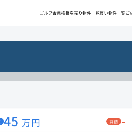
ゴルフ会員権相場
売り物件一覧
買い物件一覧
ご
45
-
万円
値
買値