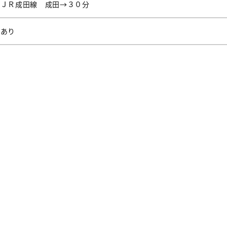
ＪＲ成田線 成田→３０分
あり