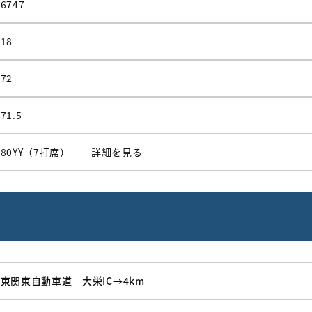
6747
18
72
71.5
80YY（7打席）
詳細を見る
東関東自動車道 大栄IC→4km