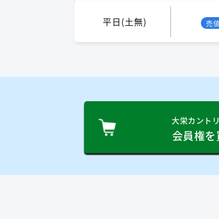
平日(土無)
売
大栄カント
会員権を