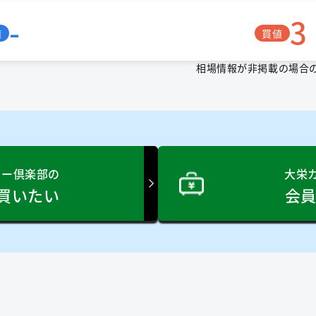
-
3
値
買値
相場情報が非掲載の場合
リー倶楽部の
大栄
買いたい
会