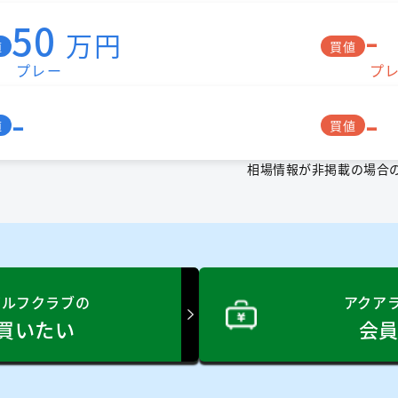
50
-
万円
値
買値
プレー
プ
-
-
値
買値
相場情報が非掲載の場合
ゴルフクラブの
アクア
買いたい
会