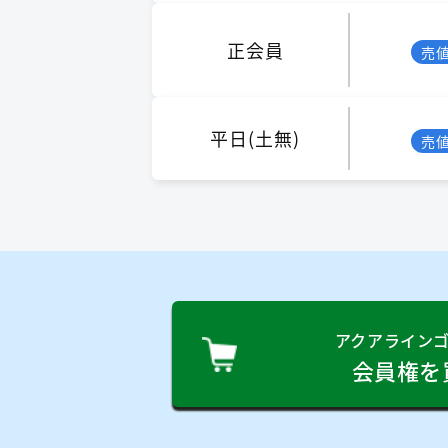
正会員
売
平日(土無)
売
アクアライン
会員権を