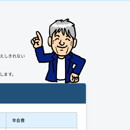
伝えしきれない
します。
年会費