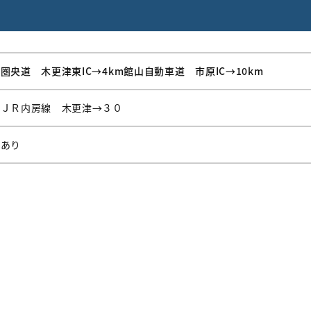
圏央道 木更津東IC→4km館山自動車道 市原IC→10km
ＪＲ内房線 木更津→３０
あり