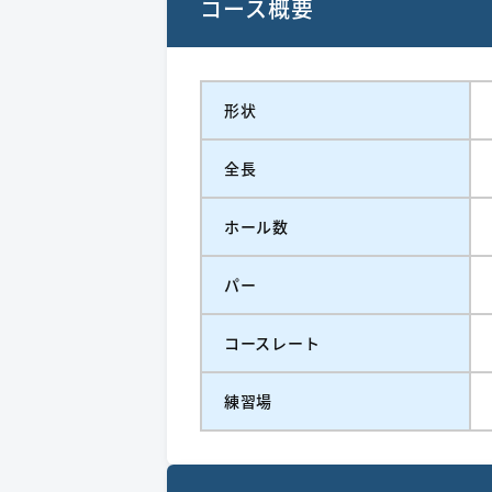
コース概要
形状
全長
ホール数
パー
コースレート
練習場