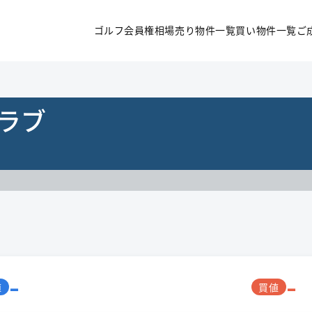
ゴルフ会員権相場
売り物件一覧
買い物件一覧
ご
ラブ
-
-
値
買値