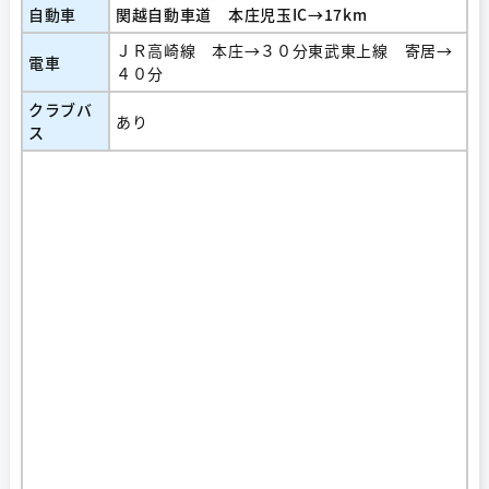
自動車
関越自動車道 本庄児玉IC→17km
ＪＲ高崎線 本庄→３０分東武東上線 寄居→
電車
４０分
クラブバ
あり
ス