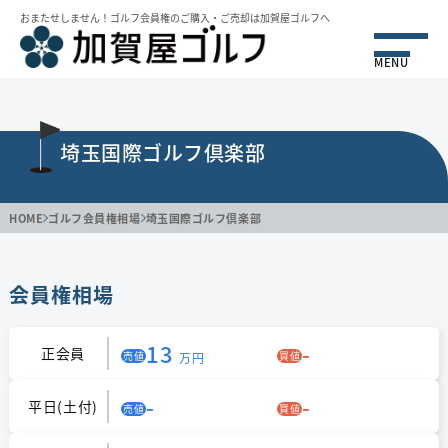
おまたせしません！ゴルフ会員権のご購⼊・ご売却は加賀屋ゴルフへ
MENU
埼玉国際ゴルフ倶楽部
HOME
ゴルフ会員権相場
埼玉国際ゴルフ倶楽部
会員権相場
13
-
正会員
売値
買値
万円
-
-
平日(土付)
売値
買値