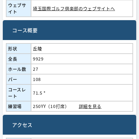
ウェブサ
埼玉国際ゴルフ倶楽部のウェブサイトへ
イト
コース概要
形状
丘陵
全長
9929
ホール数
27
パー
108
コースレ
71.5 *
ート
練習場
250YY（10打席）
詳細を見る
アクセス