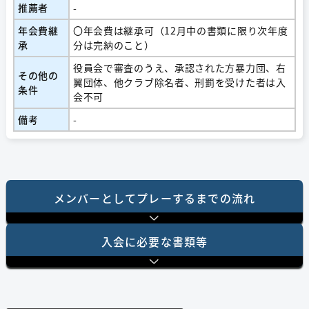
推薦者
-
年会費継
〇年会費は継承可（12月中の書類に限り次年度
承
分は完納のこと）
役員会で審査のうえ、承認された方暴力団、右
その他の
翼団体、他クラブ除名者、刑罰を受けた者は入
条件
会不可
備考
-
メンバーとしてプレーするまでの流れ
⼊会に必要な書類等