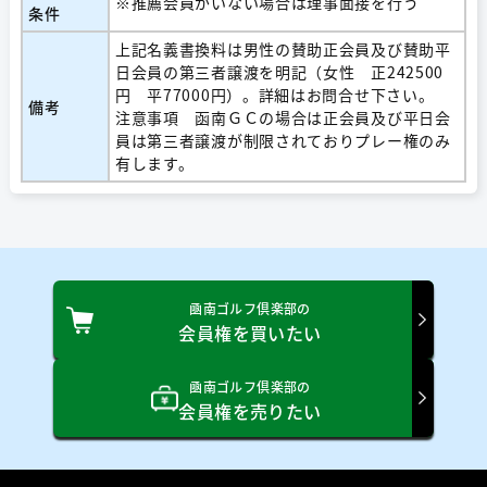
※推薦会員がいない場合は理事面接を行う
条件
上記名義書換料は男性の賛助正会員及び賛助平
日会員の第三者譲渡を明記（女性 正242500
円 平77000円）。詳細はお問合せ下さい。
備考
注意事項 函南ＧＣの場合は正会員及び平日会
員は第三者譲渡が制限されておりプレー権のみ
有します。
凾南ゴルフ倶楽部の
会員権を買いたい
凾南ゴルフ倶楽部の
会員権を売りたい