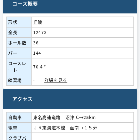
コース概要
形状
丘陵
全長
12473
ホール数
36
パー
144
コースレ
70.4 *
ート
練習場
-
詳細を見る
アクセス
自動車
東名高速道路 沼津IC→25km
電車
ＪＲ東海道本線 函南→１５分
クラブバ