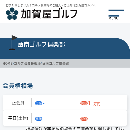
おまたせしません！ゴルフ会員権のご購⼊・ご売却は加賀屋ゴルフへ
MENU
凾南ゴルフ倶楽部
HOME
ゴルフ会員権相場
凾南ゴルフ倶楽部
会員権相場
-
1
正会員
売値
買値
万円
-
-
平日(土無)
売値
買値
相場情報が非掲載の場合の売買希望に関しましては、