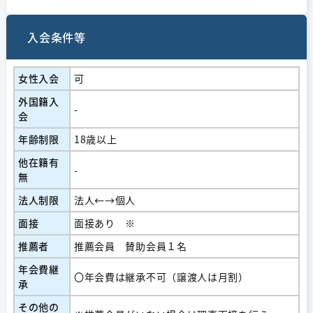
入会条件等
女性入会
可
外国籍入
-
会
年齢制限
18歳以上
他在籍有
-
無
法人制限
法人←→個人
面接
面接あり ※
推薦者
推薦会員 賛助会員１名
年会費継
〇年会費は継承不可（譲渡人は月割）
承
その他の