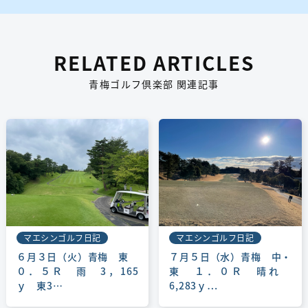
RELATED ARTICLES
青梅ゴルフ倶楽部 関連記事
マエシンゴルフ日記
マエシンゴルフ日記
６月３日（火）青梅 東
７月５日（水）青梅 中・
０．５Ｒ 雨 3，165
東 １．０Ｒ 晴れ
ｙ 東3…
6,283ｙ…