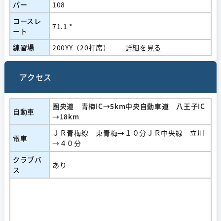
パー
108
コースレ
71.1 *
ート
練習場
200YY（20打席）
詳細を見る
アクセス
圏央道 青梅IC→5km中央自動車道 八王子IC
自動車
→18km
ＪＲ青梅線 東青梅→１０分ＪＲ中央線 立川
電車
→４０分
クラブバ
あり
ス