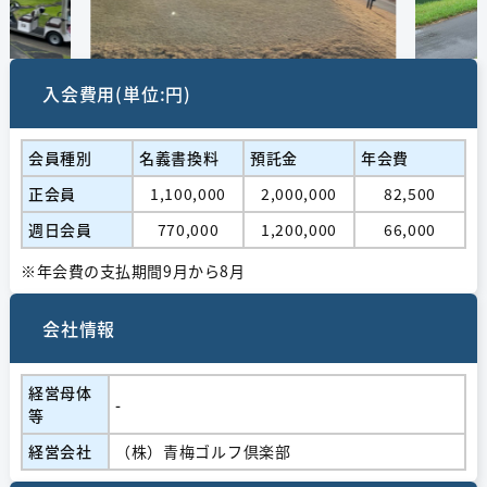
入会費用(単位:円)
会員種別
名義書換料
預託金
年会費
正会員
1,100,000
2,000,000
82,500
週日会員
770,000
1,200,000
66,000
※年会費の支払期間9月から8月
会社情報
経営⺟体
-
等
経営会社
（株）青梅ゴルフ倶楽部