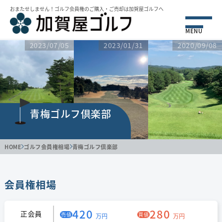
おまたせしません！ゴルフ会員権のご購⼊・ご売却は加賀屋ゴルフへ
MENU
2023/07/05
2023/01/31
2020/09/08
青梅ゴルフ倶楽部
HOME
ゴルフ会員権相場
青梅ゴルフ倶楽部
会員権相場
420
280
正会員
売値
買値
万円
万円