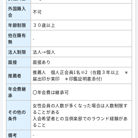
外国籍入
不可
会
年齢制限
３０歳以上
他在籍有
-
無
法人制限
法人→個人
面接
面接あり
推薦人 個人正会員1名※2（在籍３年以上 ＊
推薦者
届出印か実印 ＊印鑑証明書添付）
年会費継
〇年会費は継承可
承
女性会員の人数が多くなった場合は人数制限す
その他の
ることがある
条件
入会希望者との当倶楽部でのラウンド経験があ
ること
備考
-